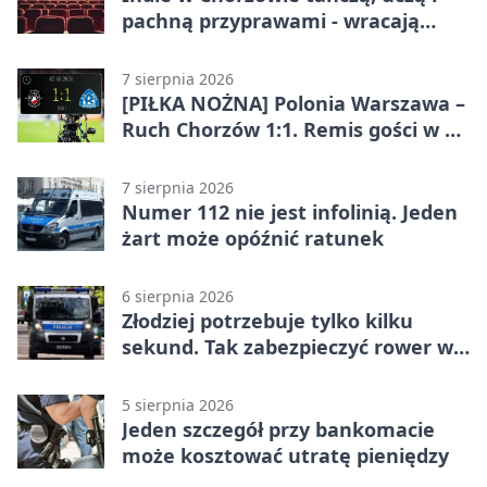
pachną przyprawami - wracają
„Indyjskie Opowieści”
7 sierpnia 2026
[PIŁKA NOŻNA] Polonia Warszawa –
Ruch Chorzów 1:1. Remis gości w 3.
kolejce Betclic 1. ligi
7 sierpnia 2026
Numer 112 nie jest infolinią. Jeden
żart może opóźnić ratunek
6 sierpnia 2026
Złodziej potrzebuje tylko kilku
sekund. Tak zabezpieczyć rower w
Chorzowie
5 sierpnia 2026
Jeden szczegół przy bankomacie
może kosztować utratę pieniędzy