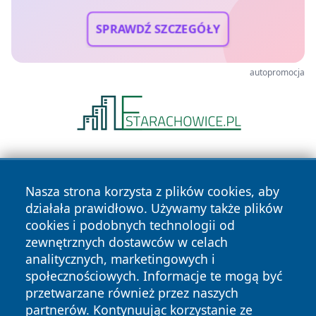
SPRAWDŹ SZCZEGÓŁY
autopromocja
Nasza strona korzysta z plików cookies, aby
działała prawidłowo. Używamy także plików
cookies i podobnych technologii od
zewnętrznych dostawców w celach
Copyright © 2026 wrotachorzowa.pl Wszystkie prawa
analitycznych, marketingowych i
zastrzeżone.
społecznościowych. Informacje te mogą być
przetwarzane również przez naszych
partnerów. Kontynuując korzystanie ze
Polityka
Polityka