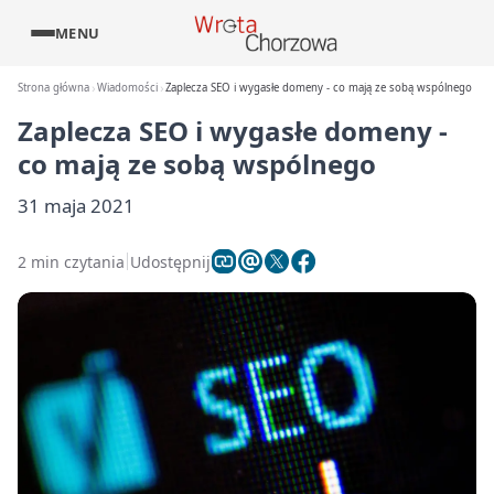
MENU
Strona główna
Wiadomości
Zaplecza SEO i wygasłe domeny - co mają ze sobą wspólnego
Zaplecza SEO i wygasłe domeny -
co mają ze sobą wspólnego
31 maja 2021
2 min czytania
Udostępnij