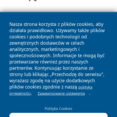
Nasza strona korzysta z plików cookies, aby
działała prawidłowo. Używamy także plików
cookies i podobnych technologii od
zewnętrznych dostawców w celach
Copyright © 2026 wrotachorzowa.pl Wszystkie prawa
analitycznych, marketingowych i
zastrzeżone.
społecznościowych. Informacje te mogą być
przetwarzane również przez naszych
partnerów. Kontynuując korzystanie ze
Polityka
Polityka
News
Autorzy
strony lub klikając „Przechodzę do serwisu",
Prywatności
Cookies
wyrażasz zgodę na użycie dodatkowych
plików cookies zgodnie z naszą
polityką
.
.
prywatności
Zaawansowane ustawienia
Polityka Cookies