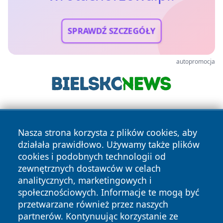
SPRAWDŹ SZCZEGÓŁY
autopromocja
Nasza strona korzysta z plików cookies, aby
działała prawidłowo. Używamy także plików
cookies i podobnych technologii od
zewnętrznych dostawców w celach
Copyright © 2026 wrotachorzowa.pl Wszystkie prawa
analitycznych, marketingowych i
zastrzeżone.
społecznościowych. Informacje te mogą być
przetwarzane również przez naszych
partnerów. Kontynuując korzystanie ze
Polityka
Polityka
News
Autorzy