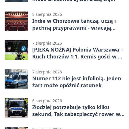
sekundy
8 sierpnia 2026
Indie w Chorzowie tańczą, uczą i
pachną przyprawami - wracają
„Indyjskie Opowieści”
7 sierpnia 2026
[PIŁKA NOŻNA] Polonia Warszawa –
Ruch Chorzów 1:1. Remis gości w 3.
kolejce Betclic 1. ligi
7 sierpnia 2026
Numer 112 nie jest infolinią. Jeden
żart może opóźnić ratunek
6 sierpnia 2026
Złodziej potrzebuje tylko kilku
sekund. Tak zabezpieczyć rower w
Chorzowie