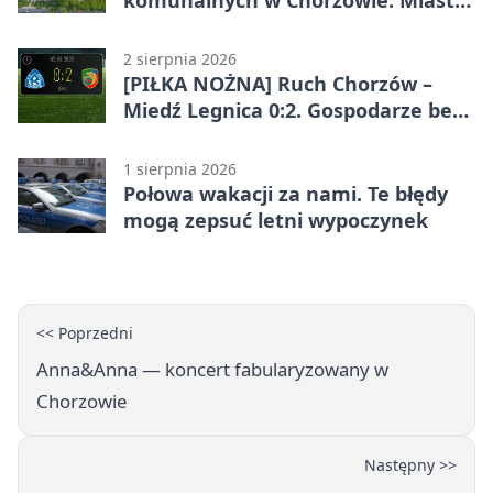
komunalnych w Chorzowie. Miasto
ostrzega
2 sierpnia 2026
[PIŁKA NOŻNA] Ruch Chorzów –
Miedź Legnica 0:2. Gospodarze bez
punktów w Betclic 1. lidze
1 sierpnia 2026
Połowa wakacji za nami. Te błędy
mogą zepsuć letni wypoczynek
<< Poprzedni
Anna&Anna — koncert fabularyzowany w
Chorzowie
Następny >>