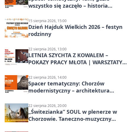
wszystko się zaczęło – historia
Chorzowa
15 sierpnia 2026, 15:00
Dzień Hajduk Wielkich 2026 – festyn
rodzinny
22 sierpnia 2026, 13:00
LETNIA SZYCHTA Z KOWALEM –
POKAZY PRACY MŁOTA | WARSZTATY
KOWALSKIE w Chorzowie
22 sierpnia 2026, 14:00
Spacer tematyczny: Chorzów
modernistyczny – architektura
miasta
22 sierpnia 2026, 20:00
„Świtezianka” SOUL w plenerze w
Chorzowie. Taneczno-muzyczny
spektakl przy SP 25