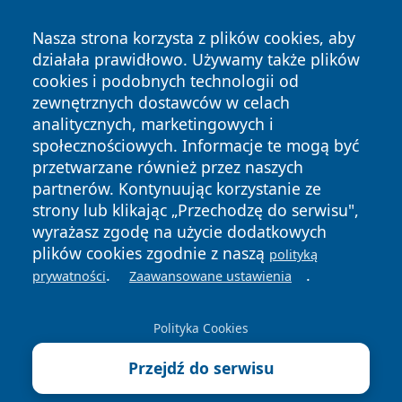
Nasza strona korzysta z plików cookies, aby
działała prawidłowo. Używamy także plików
cookies i podobnych technologii od
zewnętrznych dostawców w celach
Copyright © 2026 wrotachorzowa.pl Wszystkie prawa
analitycznych, marketingowych i
zastrzeżone.
społecznościowych. Informacje te mogą być
przetwarzane również przez naszych
partnerów. Kontynuując korzystanie ze
Polityka
Polityka
News
Autorzy
strony lub klikając „Przechodzę do serwisu",
Prywatności
Cookies
wyrażasz zgodę na użycie dodatkowych
plików cookies zgodnie z naszą
polityką
.
.
prywatności
Zaawansowane ustawienia
Polityka Cookies
Przejdź do serwisu