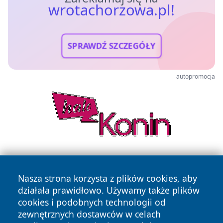
wrotachorzowa.pl!
SPRAWDŹ SZCZEGÓŁY
autopromocja
Nasza strona korzysta z plików cookies, aby
działała prawidłowo. Używamy także plików
cookies i podobnych technologii od
zewnętrznych dostawców w celach
Copyright © 2026 wrotachorzowa.pl Wszystkie prawa