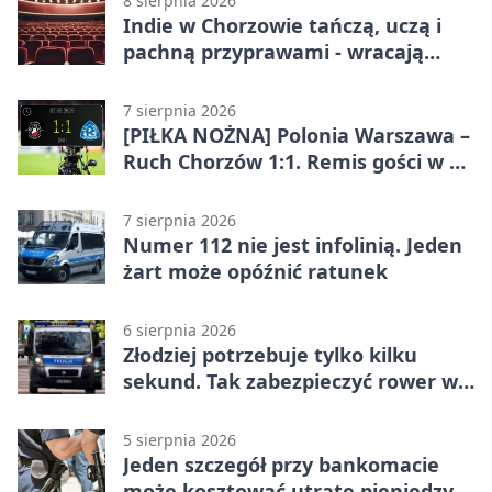
8 sierpnia 2026
Indie w Chorzowie tańczą, uczą i
pachną przyprawami - wracają
„Indyjskie Opowieści”
7 sierpnia 2026
[PIŁKA NOŻNA] Polonia Warszawa –
Ruch Chorzów 1:1. Remis gości w 3.
kolejce Betclic 1. ligi
7 sierpnia 2026
Numer 112 nie jest infolinią. Jeden
żart może opóźnić ratunek
6 sierpnia 2026
Złodziej potrzebuje tylko kilku
sekund. Tak zabezpieczyć rower w
Chorzowie
5 sierpnia 2026
Jeden szczegół przy bankomacie
może kosztować utratę pieniędzy