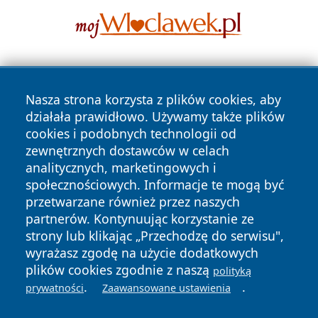
Nasza strona korzysta z plików cookies, aby
działała prawidłowo. Używamy także plików
cookies i podobnych technologii od
zewnętrznych dostawców w celach
Copyright © 2026 wrotachorzowa.pl Wszystkie prawa
analitycznych, marketingowych i
zastrzeżone.
społecznościowych. Informacje te mogą być
przetwarzane również przez naszych
partnerów. Kontynuując korzystanie ze
Polityka
Polityka
News
Autorzy
strony lub klikając „Przechodzę do serwisu",
Prywatności
Cookies
wyrażasz zgodę na użycie dodatkowych
plików cookies zgodnie z naszą
polityką
.
.
prywatności
Zaawansowane ustawienia