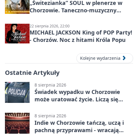
„Świtezianka” SOUL w plenerze w
Chorzowie. Taneczno-muzyczny
spektakl przy SP 25
22 sierpnia 2026, 22:00
MICHAEL JACKSON King of POP Party!
- Chorzów. Noc z hitami Króla Popu
Kolejne wydarzenia
Ostatnie Artykuły
8 sierpnia 2026
Świadek wypadku w Chorzowie
może uratować życie. Liczą się
sekundy
8 sierpnia 2026
Indie w Chorzowie tańczą, uczą i
pachną przyprawami - wracają
„Indyjskie Opowieści”