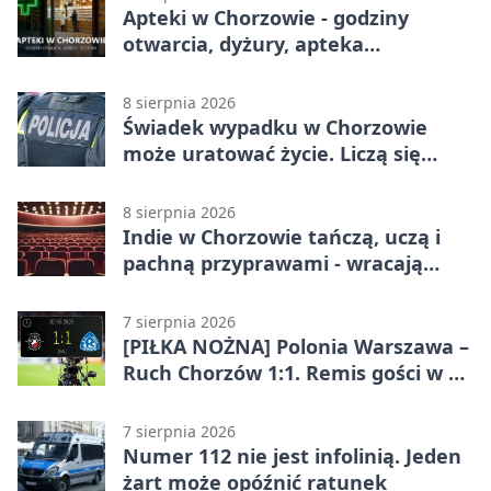
Apteki w Chorzowie - godziny
otwarcia, dyżury, apteka
całodobowa
8 sierpnia 2026
Świadek wypadku w Chorzowie
może uratować życie. Liczą się
sekundy
8 sierpnia 2026
Indie w Chorzowie tańczą, uczą i
pachną przyprawami - wracają
„Indyjskie Opowieści”
7 sierpnia 2026
[PIŁKA NOŻNA] Polonia Warszawa –
Ruch Chorzów 1:1. Remis gości w 3.
kolejce Betclic 1. ligi
7 sierpnia 2026
Numer 112 nie jest infolinią. Jeden
żart może opóźnić ratunek