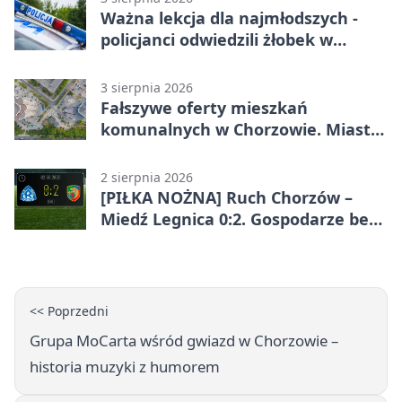
Ważna lekcja dla najmłodszych -
policjanci odwiedzili żłobek w
Chorzowie
3 sierpnia 2026
Fałszywe oferty mieszkań
komunalnych w Chorzowie. Miasto
ostrzega
2 sierpnia 2026
[PIŁKA NOŻNA] Ruch Chorzów –
Miedź Legnica 0:2. Gospodarze bez
punktów w Betclic 1. lidze
<< Poprzedni
Grupa MoCarta wśród gwiazd w Chorzowie –
historia muzyki z humorem