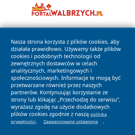
Nasza strona korzysta z plików cookies, aby
działała prawidłowo. Używamy także plików
cookies i podobnych technologii od
zewnętrznych dostawców w celach
Copyright © 2026 wrotachorzowa.pl Wszystkie prawa
analitycznych, marketingowych i
zastrzeżone.
społecznościowych. Informacje te mogą być
przetwarzane również przez naszych
partnerów. Kontynuując korzystanie ze
Polityka
Polityka
News
Autorzy
strony lub klikając „Przechodzę do serwisu",
Prywatności
Cookies
wyrażasz zgodę na użycie dodatkowych
plików cookies zgodnie z naszą
polityką
.
.
prywatności
Zaawansowane ustawienia