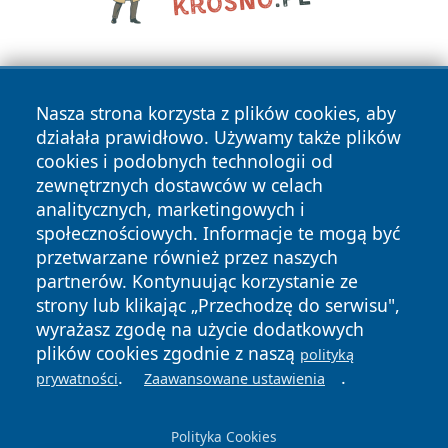
Nasza strona korzysta z plików cookies, aby
działała prawidłowo. Używamy także plików
cookies i podobnych technologii od
zewnętrznych dostawców w celach
Copyright © 2026 wrotachorzowa.pl Wszystkie prawa
analitycznych, marketingowych i
zastrzeżone.
społecznościowych. Informacje te mogą być
przetwarzane również przez naszych
partnerów. Kontynuując korzystanie ze
Polityka
Polityka
News
Autorzy
strony lub klikając „Przechodzę do serwisu",
Prywatności
Cookies
wyrażasz zgodę na użycie dodatkowych
plików cookies zgodnie z naszą
polityką
.
.
prywatności
Zaawansowane ustawienia
Polityka Cookies