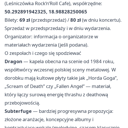
(Leśniczówka Rock’n’Roll Cafe), współrzędne:
50.292891942325, 18.98828250065
Bilety:
69 zł
(przedsprzedaż) /
80 zł
(w dniu koncertu).
Sprzedaż w przedsprzedaży i w dniu wydarzenia.
Organizator: informacja o organizatorze w
materiałach wydarzenia (jeśli podana).
O zespołach i czego się spodziewać
Dragon
— kapela obecna na scenie od 1984 roku,
współtwórcy wczesnej polskiej sceny metalowej. W
dorobku mają kultowe płyty takie jak „Horda Goga”,
„Scream of Death” czy „Fallen Angel” — materiał,
który łączy surową energię thrashu z deathową
przebojowością.
Subterfuge
— bardziej progresywna propozycja:
złożone aranżacje, koncepcyjne albumy i
kontrastujące wokale (melodyjne, czasem klasycznie