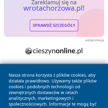
Zareklamuj się na
wrotachorzowa.pl!
SPRAWDŹ SZCZEGÓŁY
autopromocja
Nasza strona korzysta z plików cookies, aby
działała prawidłowo. Używamy także plików
cookies i podobnych technologii od
zewnętrznych dostawców w celach
Copyright © 2026 wrotachorzowa.pl Wszystkie prawa
analitycznych, marketingowych i
zastrzeżone.
społecznościowych. Informacje te mogą być