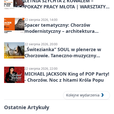
LETNIA SZYCHTA Z KOWALEM –
POKAZY PRACY MŁOTA | WARSZTATY
KOWALSKIE w Chorzowie
22 sierpnia 2026, 14:00
Spacer tematyczny: Chorzów
modernistyczny – architektura
miasta
22 sierpnia 2026, 20:00
„Świtezianka” SOUL w plenerze w
Chorzowie. Taneczno-muzyczny
spektakl przy SP 25
22 sierpnia 2026, 22:00
MICHAEL JACKSON King of POP Party!
- Chorzów. Noc z hitami Króla Popu
Kolejne wydarzenia
Ostatnie Artykuły