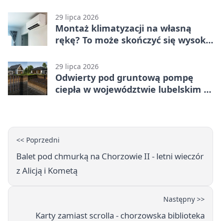
29 lipca 2026
Montaż klimatyzacji na własną
rękę? To może skończyć się wysoką
karą
29 lipca 2026
Odwierty pod gruntową pompę
ciepła w województwie lubelskim -
co trzeba o nich wiedzieć?
<< Poprzedni
Balet pod chmurką na Chorzowie II - letni wieczór
z Alicją i Kometą
Następny >>
Karty zamiast scrolla - chorzowska biblioteka