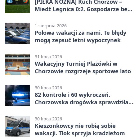
[PIŁKA NOŻNA] Ruch Chorzów –
Miedź Legnica 0:2. Gospodarze bez
punktów w Betclic 1. lidze
1 sierpnia 2026
Połowa wakacji za nami. Te błędy
mogą zepsuć letni wypoczynek
31 lipca 2026
Wakacyjny Turniej Plażówki w
Chorzowie rozgrzeje sportowe lato
30 lipca 2026
82 kontrole i 60 wykroczeń.
Chorzowska drogówka sprawdziła
jednoślady
30 lipca 2026
Kieszonkowcy nie robią sobie
wakacji. Tłok sprzyja kradzieżom