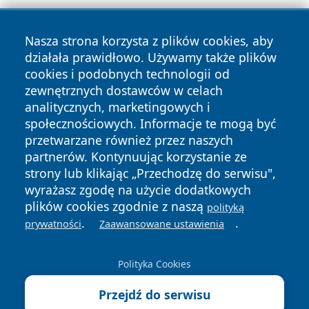
Nasza strona korzysta z plików cookies, aby
działała prawidłowo. Używamy także plików
cookies i podobnych technologii od
zewnętrznych dostawców w celach
Copyright © 2026 wrotachorzowa.pl Wszystkie prawa
analitycznych, marketingowych i
zastrzeżone.
społecznościowych. Informacje te mogą być
przetwarzane również przez naszych
partnerów. Kontynuując korzystanie ze
Polityka
Polityka
News
Autorzy
strony lub klikając „Przechodzę do serwisu",
Prywatności
Cookies
wyrażasz zgodę na użycie dodatkowych
plików cookies zgodnie z naszą
polityką
.
.
prywatności
Zaawansowane ustawienia
Polityka Cookies
Przejdź do serwisu