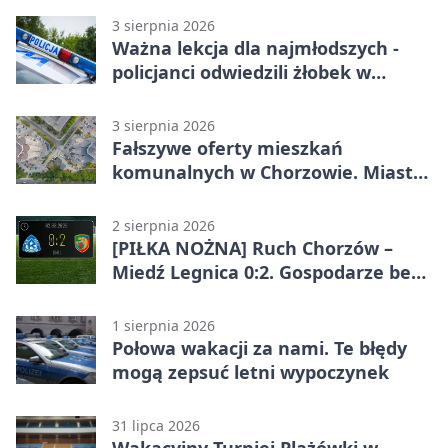
3 sierpnia 2026
Ważna lekcja dla najmłodszych -
policjanci odwiedzili żłobek w
Chorzowie
3 sierpnia 2026
Fałszywe oferty mieszkań
komunalnych w Chorzowie. Miasto
ostrzega
2 sierpnia 2026
[PIŁKA NOŻNA] Ruch Chorzów –
Miedź Legnica 0:2. Gospodarze bez
punktów w Betclic 1. lidze
1 sierpnia 2026
Połowa wakacji za nami. Te błędy
mogą zepsuć letni wypoczynek
31 lipca 2026
Wakacyjny Turniej Plażówki w