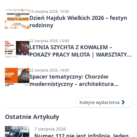
Chorzowa
15 sierpnia 2026, 15:00
Dzień Hajduk Wielkich 2026 – festyn
rodzinny
22 sierpnia 2026, 13:00
LETNIA SZYCHTA Z KOWALEM –
POKAZY PRACY MŁOTA | WARSZTATY
KOWALSKIE w Chorzowie
22 sierpnia 2026, 14:00
Spacer tematyczny: Chorzów
modernistyczny – architektura
miasta
Kolejne wydarzenia
Ostatnie Artykuły
7 sierpnia 2026
Numer 112 nie jest infolinią. Jeden