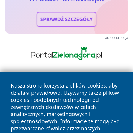
SPRAWDŹ SZCZEGÓŁY
autopromocja
Nasza strona korzysta z plików cookies, aby
działała prawidłowo. Używamy także plików
cookies i podobnych technologii od
zewnętrznych dostawców w celach
Copyright © 2026 wrotachorzowa.pl Wszystkie prawa
analitycznych, marketingowych i
zastrzeżone.
społecznościowych. Informacje te mogą być
przetwarzane również przez naszych