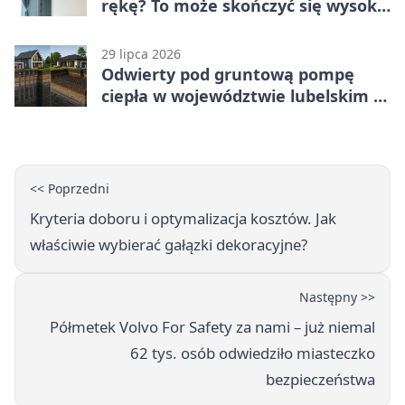
rękę? To może skończyć się wysoką
karą
29 lipca 2026
Odwierty pod gruntową pompę
ciepła w województwie lubelskim -
co trzeba o nich wiedzieć?
<< Poprzedni
Kryteria doboru i optymalizacja kosztów. Jak
właściwie wybierać gałązki dekoracyjne?
Następny >>
Półmetek Volvo For Safety za nami – już niemal
62 tys. osób odwiedziło miasteczko
bezpieczeństwa