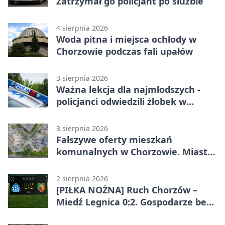
Zatrzymał go policjant po służbie
4 sierpnia 2026
Woda pitna i miejsca ochłody w
Chorzowie podczas fali upałów
3 sierpnia 2026
Ważna lekcja dla najmłodszych -
policjanci odwiedzili żłobek w
Chorzowie
3 sierpnia 2026
Fałszywe oferty mieszkań
komunalnych w Chorzowie. Miasto
ostrzega
2 sierpnia 2026
[PIŁKA NOŻNA] Ruch Chorzów –
Miedź Legnica 0:2. Gospodarze bez
punktów w Betclic 1. lidze