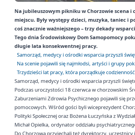
Na jubileuszowym pikniku w Chorzowie scena i 
miejscu. Były występy dzieci, muzyka, taniec i p
coś znacznie ważniejszego – trzy dekady wsparc
Tego dnia Środowiskowy Dom Samopomocy pokazał
długie lata konsekwentnej pracy.
Samorząd, medycy i ośrodki wsparcia przyszli św
Na scenie pojawili się najmłodsi, artyści i grupy p
Trzydzieści lat pracy, która porządkuje codziennoś
Samorząd, medycy i ośrodki wsparcia przyszli świ
Podczas uroczystości 18 czerwca w chorzowskim
Zaburzeniami Zdrowia Psychicznego pojawili się pr
pomocowych. Wśród gości byli wiceprezydent Chorz
Polityki Społecznej oraz Bożena Łuczyńska z Wydzi
Michał Opielka, ordynator oddziału psychiatryczneg
Do Chorzowa przyjechali też dyrektorzy, uczestnicy