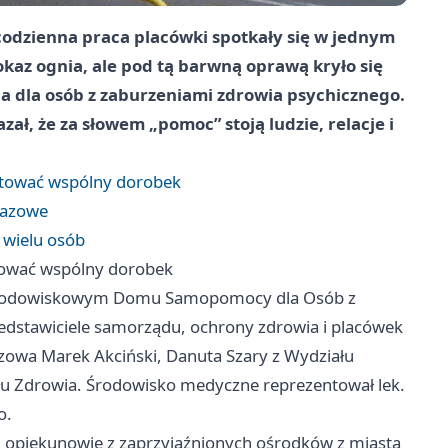
codzienna praca placówki spotkały się w jednym
okaz ognia, ale pod tą barwną oprawą kryło się
ia dla osób z zaburzeniami zdrowia psychicznego.
, że za słowem „pomoc” stoją ludzie, relacje i
iętować wspólny dorobek
okazowe
ć wielu osób
ętować wspólny dorobek
 Środowiskowym Domu Samopomocy dla Osób z
zedstawiciele samorządu, ochrony zdrowia i placówek
owa Marek Akciński, Danuta Szary z Wydziału
ału Zdrowia. Środowisko medyczne reprezentował lek.
o.
 i opiekunowie z zaprzyjaźnionych ośrodków z miasta