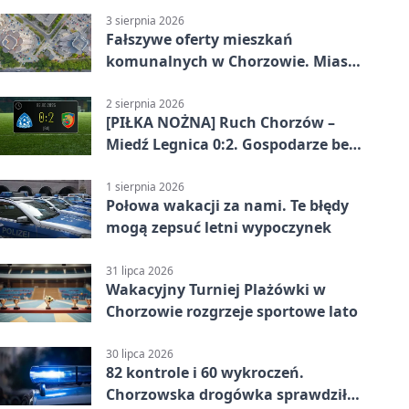
3 sierpnia 2026
Fałszywe oferty mieszkań
komunalnych w Chorzowie. Miasto
ostrzega
2 sierpnia 2026
[PIŁKA NOŻNA] Ruch Chorzów –
Miedź Legnica 0:2. Gospodarze bez
punktów w Betclic 1. lidze
1 sierpnia 2026
Połowa wakacji za nami. Te błędy
mogą zepsuć letni wypoczynek
31 lipca 2026
Wakacyjny Turniej Plażówki w
Chorzowie rozgrzeje sportowe lato
30 lipca 2026
82 kontrole i 60 wykroczeń.
Chorzowska drogówka sprawdziła