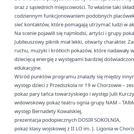
oraz z sąsiednich miejscowości. To właśnie taki skład 
codziennym funkcjonowaniem podobnych placówek. Ni
sieć kontaktów, które pomagają utrzymać ludzi w ak
Na scenie pojawili się najmłodsi, artyści i grupy po
Jubileuszowy piknik miał lekki, otwarty charakter. 
ruchu, muzyki i krótkich pokazów, które nadawały wy
dziecięcą energię z występami bardziej doświadczo
edukacyjne.
Wśród punktów programu znalazły się między inny
występ dzieci z Przedszkola nr 19 w Chorzowie – ze
pokaz pary tańca towarzyskiego i występ Julii Kur
widowiskowy pokaz teatru ognia grupy NAM – TAR
występ Bernadety Kowalskiej,
prezentacja podopiecznych DOSIR SOKOLNIA,
pokaz klasy wojskowej z II LO im. J. Ligonia w Chorz