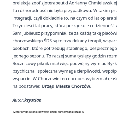
prelekcja zoofizjoterapeutki Adrianny Chmielewskiej 
Ta różnorodność nie była przypadkowa. W takim prog
integracji, czyli dokładnie to, na czym od lat opi
Trzydzieści lat pracy, która porządkuje codzienność
Sam jubileusz przypomniał, że za każdą taką placów
chorzowskiego ŚDS są to trzy dekady terapii, wspar
osobach, które potrzebują stabilnego, bezpiecznego 
jednego sezonu. To raczej suma tysięcy godzin rozmó
Rocznicowy piknik miał więc podwójny wymiar. Był 
psychiczna i społeczna wymaga cierpliwości, współpra
wsparcie. W Chorzowie ten dorobek wybrzmiał głośn
na podstawie:
Urząd Miasta Chorzów
.
Autor:
krystian