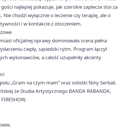
gości najlepiej pokazuje, jak szerokie zaplecze stoi za
e chodzi wyłącznie o leczenie czy terapię, ale o
tywności i w kontakcie z otoczeniem.
kazowe
Zamiast oficjalnej oprawy dominowała scena pełna
darzeniu ciepły, sąsiedzki rytm. Program łączył
nych wykonawców, a całość uzupełniły akcenty
mi:
społu „Gram na czym mam” oraz solistki Niny Serbali,
czyńskiej ze Studia Artystycznego BANDA RABANDA,
A FIRESHOW,
owie,