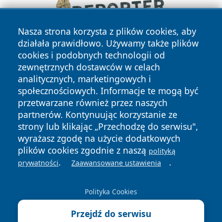
Nasza strona korzysta z plików cookies, aby
działała prawidłowo. Używamy także plików
cookies i podobnych technologii od
zewnętrznych dostawców w celach
analitycznych, marketingowych i
społecznościowych. Informacje te mogą być
przetwarzane również przez naszych
partnerów. Kontynuując korzystanie ze
Copyright © 2026 wrotachorzowa.pl Wszystkie prawa
zastrzeżone.
strony lub klikając „Przechodzę do serwisu",
wyrażasz zgodę na użycie dodatkowych
plików cookies zgodnie z naszą
polityką
Polityka
Polityka
.
.
prywatności
Zaawansowane ustawienia
News
Autorzy
Prywatności
Cookies
Polityka Cookies
Przejdź do serwisu