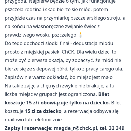
przygoda. Najpierw będzie o tym, jak funkcjonuje
pszczela rodzina i skąd bierze się miód, potem
przyjdzie czas na przymiarkę pszczelarskiego stroju, a
na końcu na własnoręczne zwijanie świec z
prawdziwego wosku pszczelego 🕯️
Do tego dochodzi słodki finał - degustacja miodu
prosto z miejskiej pasieki ChCK. Dla wielu dzieci to
może być pierwsza okazja, by zobaczyć, że miód nie
bierze się ze sklepowej półki, tylko z pracy całego ula.
Zapisów nie warto odkładać, bo miejsc jest mało
Na takie zajęcia chętnych zwykle nie brakuje, a tu
liczba miejsc w grupach jest ograniczona.
Bilet
kosztuje 15 zł i obowiązuje tylko na dziecko.
Bilet
kosztuje
15 zł za dziecko
, a rezerwacja odbywa się
mailowo lub telefonicznie.
Zapisy i rezerwacje:
magda_r@chck.pl
, tel. 32 349