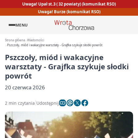
Uwaga! Upał st.3 ( 32 powiaty) (komunikat RSO)
Uwaga! Burze (komunikat RSO)
MENU
Strona główna
Wiadomości
Pszczoły, miód i wakacyjne warsztaty - Grajfka szykuje słodki powrót
Pszczoły, miód i wakacyjne
warsztaty - Grajfka szykuje słodki
powrót
20 czerwca 2026
2 min czytania
Udostępnij