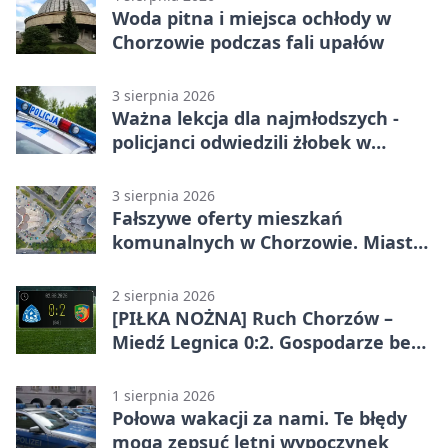
Woda pitna i miejsca ochłody w
Chorzowie podczas fali upałów
3 sierpnia 2026
Ważna lekcja dla najmłodszych -
policjanci odwiedzili żłobek w
Chorzowie
3 sierpnia 2026
Fałszywe oferty mieszkań
komunalnych w Chorzowie. Miasto
ostrzega
2 sierpnia 2026
[PIŁKA NOŻNA] Ruch Chorzów –
Miedź Legnica 0:2. Gospodarze bez
punktów w Betclic 1. lidze
1 sierpnia 2026
Połowa wakacji za nami. Te błędy
mogą zepsuć letni wypoczynek