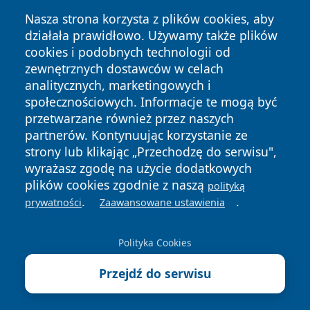
Nasza strona korzysta z plików cookies, aby
działała prawidłowo. Używamy także plików
cookies i podobnych technologii od
zewnętrznych dostawców w celach
Copyright © 2026 wrotachorzowa.pl Wszystkie prawa
analitycznych, marketingowych i
zastrzeżone.
społecznościowych. Informacje te mogą być
przetwarzane również przez naszych
partnerów. Kontynuując korzystanie ze
Polityka
Polityka
News
Autorzy
strony lub klikając „Przechodzę do serwisu",
Prywatności
Cookies
wyrażasz zgodę na użycie dodatkowych
plików cookies zgodnie z naszą
polityką
.
.
prywatności
Zaawansowane ustawienia
Polityka Cookies
Przejdź do serwisu