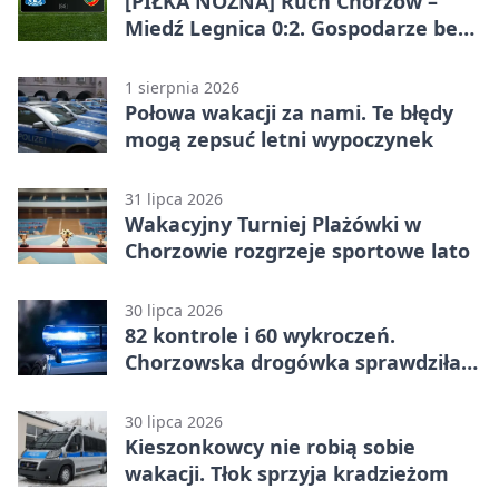
[PIŁKA NOŻNA] Ruch Chorzów –
Miedź Legnica 0:2. Gospodarze bez
punktów w Betclic 1. lidze
1 sierpnia 2026
Połowa wakacji za nami. Te błędy
mogą zepsuć letni wypoczynek
31 lipca 2026
Wakacyjny Turniej Plażówki w
Chorzowie rozgrzeje sportowe lato
30 lipca 2026
82 kontrole i 60 wykroczeń.
Chorzowska drogówka sprawdziła
jednoślady
30 lipca 2026
Kieszonkowcy nie robią sobie
wakacji. Tłok sprzyja kradzieżom