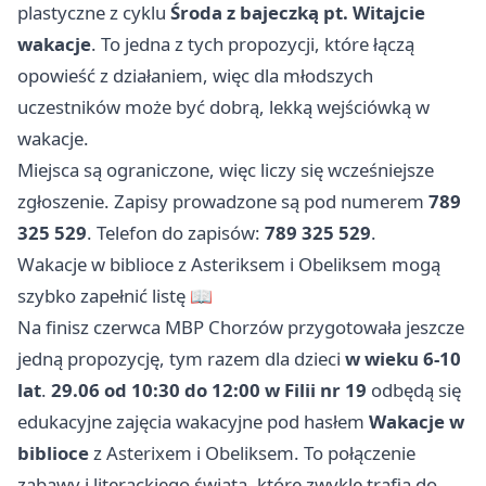
plastyczne z cyklu
Środa z bajeczką pt. Witajcie
wakacje
. To jedna z tych propozycji, które łączą
opowieść z działaniem, więc dla młodszych
uczestników może być dobrą, lekką wejściówką w
wakacje.
Miejsca są ograniczone, więc liczy się wcześniejsze
zgłoszenie. Zapisy prowadzone są pod numerem
789
325 529
. Telefon do zapisów:
789 325 529
.
Wakacje w biblioce z Asteriksem i Obeliksem mogą
szybko zapełnić listę 📖
Na finisz czerwca MBP Chorzów przygotowała jeszcze
jedną propozycję, tym razem dla dzieci
w wieku 6-10
lat
.
29.06 od 10:30 do 12:00 w Filii nr 19
odbędą się
edukacyjne zajęcia wakacyjne pod hasłem
Wakacje w
biblioce
z Asterixem i Obeliksem. To połączenie
zabawy i literackiego świata, które zwykle trafia do