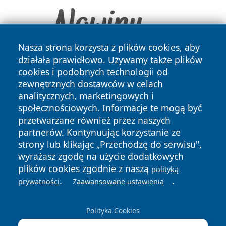
Nasza strona korzysta z plików cookies, aby
działała prawidłowo. Używamy także plików
cookies i podobnych technologii od
zewnętrznych dostawców w celach
analitycznych, marketingowych i
społecznościowych. Informacje te mogą być
przetwarzane również przez naszych
Copyright © 2026 wrotachorzowa.pl Wszystkie prawa
partnerów. Kontynuując korzystanie ze
zastrzeżone.
strony lub klikając „Przechodzę do serwisu",
wyrażasz zgodę na użycie dodatkowych
plików cookies zgodnie z naszą
polityką
Polityka
Polityka
.
.
News
Autorzy
prywatności
Zaawansowane ustawienia
Prywatności
Cookies
Polityka Cookies