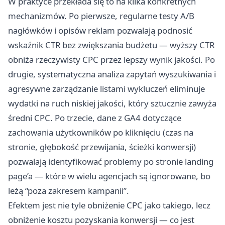
W praktyce przekłada się to na kilka konkretnych
mechanizmów. Po pierwsze, regularne testy A/B
nagłówków i opisów reklam pozwalają podnosić
wskaźnik CTR bez zwiększania budżetu — wyższy CTR
obniża rzeczywisty CPC przez lepszy wynik jakości. Po
drugie, systematyczna analiza zapytań wyszukiwania i
agresywne zarządzanie listami wykluczeń eliminuje
wydatki na ruch niskiej jakości, który sztucznie zawyża
średni CPC. Po trzecie, dane z GA4 dotyczące
zachowania użytkowników po kliknięciu (czas na
stronie, głębokość przewijania, ścieżki konwersji)
pozwalają identyfikować problemy po stronie landing
page’a — które w wielu agencjach są ignorowane, bo
leżą “poza zakresem kampanii”.
Efektem jest nie tyle obniżenie CPC jako takiego, lecz
obniżenie kosztu pozyskania konwersji — co jest