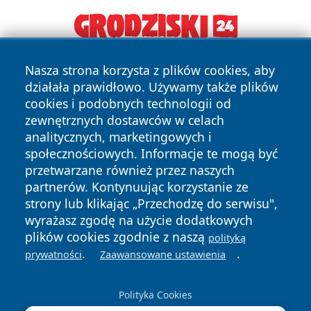
Nasza strona korzysta z plików cookies, aby
działała prawidłowo. Używamy także plików
cookies i podobnych technologii od
zewnętrznych dostawców w celach
analitycznych, marketingowych i
Copyright © 2026 wrotachorzowa.pl Wszystkie prawa
społecznościowych. Informacje te mogą być
zastrzeżone.
przetwarzane również przez naszych
partnerów. Kontynuując korzystanie ze
strony lub klikając „Przechodzę do serwisu",
Polityka
Polityka
wyrażasz zgodę na użycie dodatkowych
News
Autorzy
Prywatności
Cookies
plików cookies zgodnie z naszą
polityką
.
.
prywatności
Zaawansowane ustawienia
Polityka Cookies