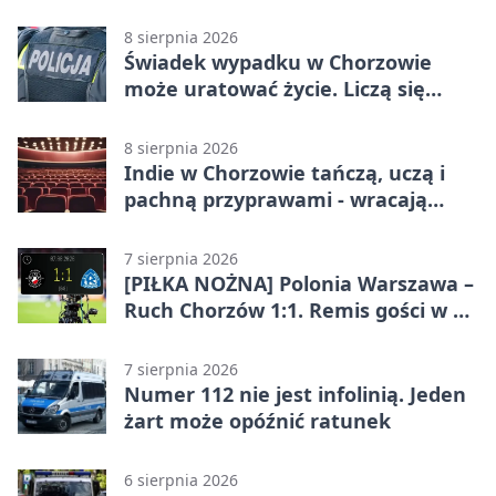
całodobowa
8 sierpnia 2026
Świadek wypadku w Chorzowie
może uratować życie. Liczą się
sekundy
8 sierpnia 2026
Indie w Chorzowie tańczą, uczą i
pachną przyprawami - wracają
„Indyjskie Opowieści”
7 sierpnia 2026
[PIŁKA NOŻNA] Polonia Warszawa –
Ruch Chorzów 1:1. Remis gości w 3.
kolejce Betclic 1. ligi
7 sierpnia 2026
Numer 112 nie jest infolinią. Jeden
żart może opóźnić ratunek
6 sierpnia 2026