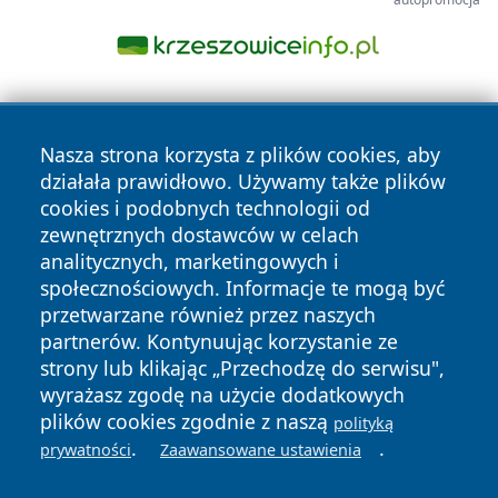
Nasza strona korzysta z plików cookies, aby
działała prawidłowo. Używamy także plików
cookies i podobnych technologii od
zewnętrznych dostawców w celach
Copyright © 2026 wrotachorzowa.pl Wszystkie prawa
analitycznych, marketingowych i
zastrzeżone.
społecznościowych. Informacje te mogą być
przetwarzane również przez naszych
partnerów. Kontynuując korzystanie ze
Polityka
Polityka
News
Autorzy
strony lub klikając „Przechodzę do serwisu",
Prywatności
Cookies
wyrażasz zgodę na użycie dodatkowych
plików cookies zgodnie z naszą
polityką
.
.
prywatności
Zaawansowane ustawienia