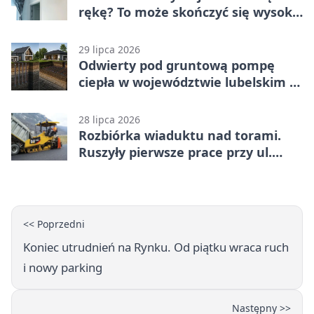
rękę? To może skończyć się wysoką
karą
29 lipca 2026
Odwierty pod gruntową pompę
ciepła w województwie lubelskim -
co trzeba o nich wiedzieć?
28 lipca 2026
Rozbiórka wiaduktu nad torami.
Ruszyły pierwsze prace przy ul.
Nowej
<< Poprzedni
Koniec utrudnień na Rynku. Od piątku wraca ruch
i nowy parking
Następny >>