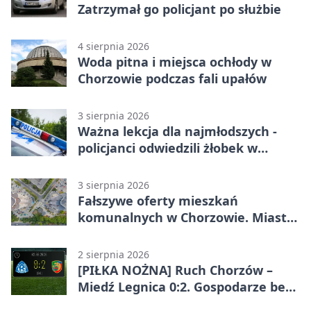
Zatrzymał go policjant po służbie
4 sierpnia 2026
Woda pitna i miejsca ochłody w
Chorzowie podczas fali upałów
3 sierpnia 2026
Ważna lekcja dla najmłodszych -
policjanci odwiedzili żłobek w
Chorzowie
3 sierpnia 2026
Fałszywe oferty mieszkań
komunalnych w Chorzowie. Miasto
ostrzega
2 sierpnia 2026
[PIŁKA NOŻNA] Ruch Chorzów –
Miedź Legnica 0:2. Gospodarze bez
punktów w Betclic 1. lidze