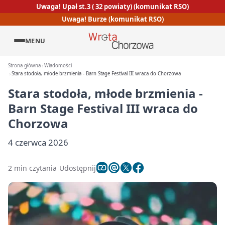
Uwaga! Upał st.3 ( 32 powiaty) (komunikat RSO)
Uwaga! Burze (komunikat RSO)
MENU
Strona główna
Wiadomości
Stara stodoła, młode brzmienia - Barn Stage Festival III wraca do Chorzowa
Stara stodoła, młode brzmienia -
Barn Stage Festival III wraca do
Chorzowa
4 czerwca 2026
2 min czytania
Udostępnij