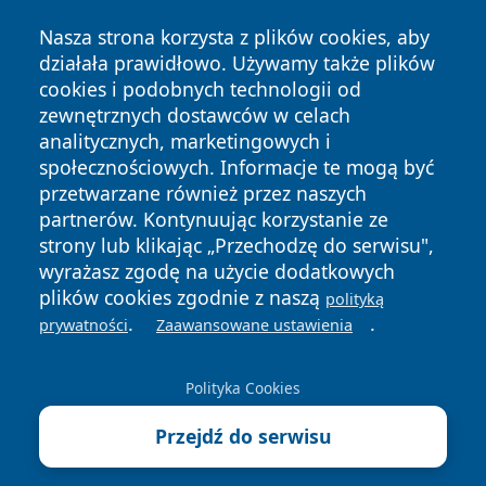
Nasza strona korzysta z plików cookies, aby
działała prawidłowo. Używamy także plików
cookies i podobnych technologii od
zewnętrznych dostawców w celach
analitycznych, marketingowych i
Copyright © 2026 wrotachorzowa.pl Wszystkie prawa
społecznościowych. Informacje te mogą być
zastrzeżone.
przetwarzane również przez naszych
partnerów. Kontynuując korzystanie ze
strony lub klikając „Przechodzę do serwisu",
Polityka
Polityka
News
Autorzy
wyrażasz zgodę na użycie dodatkowych
Prywatności
Cookies
plików cookies zgodnie z naszą
polityką
.
.
prywatności
Zaawansowane ustawienia
Polityka Cookies
Przejdź do serwisu