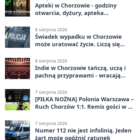
Apteki w Chorzowie - godziny
otwarcia, dyżury, apteka
całodobowa
8 sierpnia 2026
Świadek wypadku w Chorzowie
może uratować życie. Liczą się
sekundy
8 sierpnia 2026
Indie w Chorzowie tańczą, uczą i
pachną przyprawami - wracają
„Indyjskie Opowieści”
7 sierpnia 2026
[PIŁKA NOŻNA] Polonia Warszawa –
Ruch Chorzów 1:1. Remis gości w 3.
kolejce Betclic 1. ligi
7 sierpnia 2026
Numer 112 nie jest infolinią. Jeden
żart może opóźnić ratunek