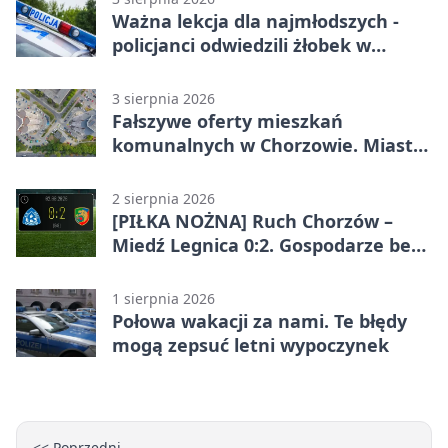
Ważna lekcja dla najmłodszych -
policjanci odwiedzili żłobek w
Chorzowie
3 sierpnia 2026
Fałszywe oferty mieszkań
komunalnych w Chorzowie. Miasto
ostrzega
2 sierpnia 2026
[PIŁKA NOŻNA] Ruch Chorzów –
Miedź Legnica 0:2. Gospodarze bez
punktów w Betclic 1. lidze
1 sierpnia 2026
Połowa wakacji za nami. Te błędy
mogą zepsuć letni wypoczynek
<< Poprzedni