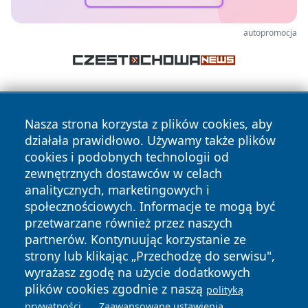
autopromocja
Nasza strona korzysta z plików cookies, aby
działała prawidłowo. Używamy także plików
cookies i podobnych technologii od
zewnętrznych dostawców w celach
Copyright © 2026 wrotachorzowa.pl Wszystkie prawa
analitycznych, marketingowych i
zastrzeżone.
społecznościowych. Informacje te mogą być
przetwarzane również przez naszych
partnerów. Kontynuując korzystanie ze
Polityka
Polityka
News
Autorzy
strony lub klikając „Przechodzę do serwisu",
Prywatności
Cookies
wyrażasz zgodę na użycie dodatkowych
plików cookies zgodnie z naszą
polityką
.
.
prywatności
Zaawansowane ustawienia