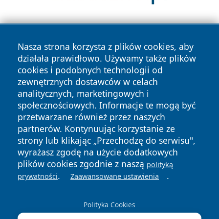
Nasza strona korzysta z plików cookies, aby
działała prawidłowo. Używamy także plików
cookies i podobnych technologii od
zewnętrznych dostawców w celach
Copyright © 2026 wrotachorzowa.pl Wszystkie prawa
analitycznych, marketingowych i
zastrzeżone.
społecznościowych. Informacje te mogą być
przetwarzane również przez naszych
partnerów. Kontynuując korzystanie ze
Polityka
Polityka
News
Autorzy
strony lub klikając „Przechodzę do serwisu",
Prywatności
Cookies
wyrażasz zgodę na użycie dodatkowych
plików cookies zgodnie z naszą
polityką
.
.
prywatności
Zaawansowane ustawienia
Polityka Cookies