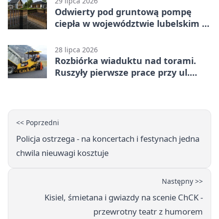
29 lipca 2026
Odwierty pod gruntową pompę
ciepła w województwie lubelskim -
co trzeba o nich wiedzieć?
28 lipca 2026
Rozbiórka wiaduktu nad torami.
Ruszyły pierwsze prace przy ul.
Nowej
<< Poprzedni
Policja ostrzega - na koncertach i festynach jedna
chwila nieuwagi kosztuje
Następny >>
Kisiel, śmietana i gwiazdy na scenie ChCK -
przewrotny teatr z humorem