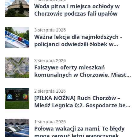
Woda pitna i miejsca ochłody w
Chorzowie podczas fali upałów
3 sierpnia 2026
Ważna lekcja dla najmłodszych -
policjanci odwiedzili żłobek w
Chorzowie
3 sierpnia 2026
Fałszywe oferty mieszkań
komunalnych w Chorzowie. Miasto
ostrzega
2 sierpnia 2026
[PIŁKA NOŻNA] Ruch Chorzów –
Miedź Legnica 0:2. Gospodarze bez
punktów w Betclic 1. lidze
1 sierpnia 2026
Połowa wakacji za nami. Te błędy
mogą zepsuć letni wypoczynek