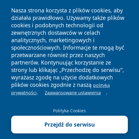
Nasza strona korzysta z plików cookies, aby
działała prawidłowo. Używamy także plików
cookies i podobnych technologii od
zewnętrznych dostawców w celach
Copyright © 2026 wrotachorzowa.pl Wszystkie prawa
analitycznych, marketingowych i
zastrzeżone.
społecznościowych. Informacje te mogą być
przetwarzane również przez naszych
partnerów. Kontynuując korzystanie ze
Polityka
Polityka
News
Autorzy
strony lub klikając „Przechodzę do serwisu",
Prywatności
Cookies
wyrażasz zgodę na użycie dodatkowych
plików cookies zgodnie z naszą
polityką
.
.
prywatności
Zaawansowane ustawienia
Polityka Cookies
Przejdź do serwisu