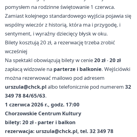
pomysłem na rodzinne świętowanie 1 czerwca.
Zamiast kolejnego standardowego wyjścia pojawia się
wspólny wieczór z historią, która ma i przygodę, i
sentyment, i wyraźny dziecięcy błysk w oku.
Bilety kosztują 20 zł, a rezerwację trzeba zrobić
wcześniej
Na spektakl obowiązują bilety w cenie
20 zł
-
20 zł
zapłacą widzowie na
parterze i balkonie
. Wejściówki
można rezerwować mailowo pod adresem
urszula@chck.pl
albo telefonicznie pod numerem
32
349 78 84/65/63
.
1 czerwca 2026 r., godz. 17:00
Chorzowskie Centrum Kultury
bilety: 20 zł - parter i balkon
rezerwacja:
urszula@chck.pl
, tel. 32 349 78