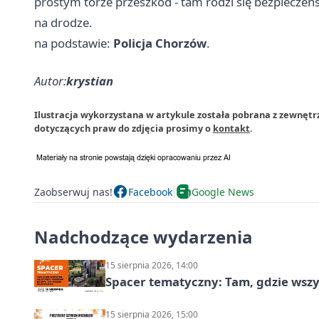
prostym torze przeszkód - tam rodzi się bezpieczeń
na drodze.
na podstawie:
Policja Chorzów
.
Autor:
krystian
Ilustracja wykorzystana w artykule została pobrana z zewnęt
dotyczących praw do zdjęcia prosimy o
kontakt
.
Zaobserwuj nas!
Facebook
Google News
Nadchodzące wydarzenia
15 sierpnia 2026, 14:00
Spacer tematyczny: Tam, gdzie wszys
15 sierpnia 2026, 15:00