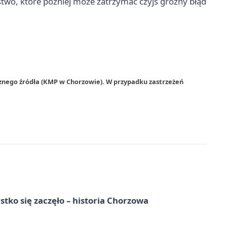
stwo, które później może zatrzymać czyjś groźny błąd
rznego źródła (KMP w Chorzowie). W przypadku zastrzeżeń
tko się zaczęło – historia Chorzowa