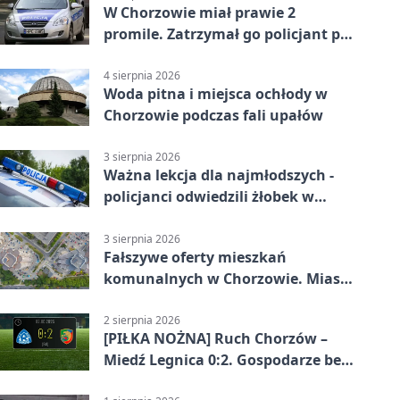
W Chorzowie miał prawie 2
promile. Zatrzymał go policjant po
służbie
4 sierpnia 2026
Woda pitna i miejsca ochłody w
Chorzowie podczas fali upałów
3 sierpnia 2026
Ważna lekcja dla najmłodszych -
policjanci odwiedzili żłobek w
Chorzowie
3 sierpnia 2026
Fałszywe oferty mieszkań
komunalnych w Chorzowie. Miasto
ostrzega
2 sierpnia 2026
[PIŁKA NOŻNA] Ruch Chorzów –
Miedź Legnica 0:2. Gospodarze bez
punktów w Betclic 1. lidze