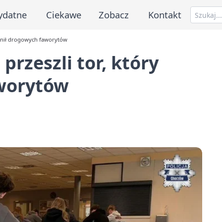
ydatne
Ciekawe
Zobacz
Kontakt
łonił drogowych faworytów
rzeszli tor, który
worytów