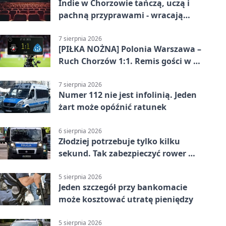
Indie w Chorzowie tańczą, uczą i
pachną przyprawami - wracają
„Indyjskie Opowieści”
7 sierpnia 2026
[PIŁKA NOŻNA] Polonia Warszawa –
Ruch Chorzów 1:1. Remis gości w 3.
kolejce Betclic 1. ligi
7 sierpnia 2026
Numer 112 nie jest infolinią. Jeden
żart może opóźnić ratunek
6 sierpnia 2026
Złodziej potrzebuje tylko kilku
sekund. Tak zabezpieczyć rower w
Chorzowie
5 sierpnia 2026
Jeden szczegół przy bankomacie
może kosztować utratę pieniędzy
5 sierpnia 2026