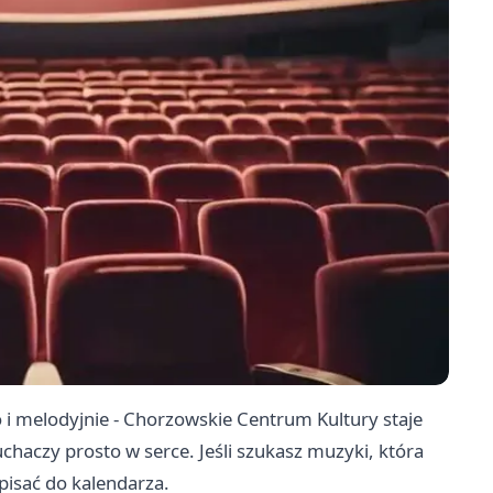
i melodyjnie - Chorzowskie Centrum Kultury staje
uchaczy prosto w serce. Jeśli szukasz muzyki, która
wpisać do kalendarza.