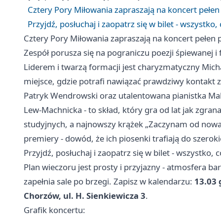
Cztery Pory Miłowania zapraszają na koncert pełen 
Przyjdź, posłuchaj i zaopatrz się w bilet - wszystko
Cztery Pory Miłowania zapraszają na koncert pełen p
Zespół porusza się na pograniczu poezji śpiewanej i f
Liderem i twarzą formacji jest charyzmatyczny Michał 
miejsce, gdzie potrafi nawiązać prawdziwy kontakt z
Patryk Wendrowski oraz utalentowana pianistka Mal
Lew-Machnicka - to skład, który gra od lat jak zgran
studyjnych, a najnowszy krążek „Zaczynam od nowa”
premiery - dowód, że ich piosenki trafiają do szerok
Przyjdź, posłuchaj i zaopatrz się w bilet - wszystko,
Plan wieczoru jest prosty i przyjazny - atmosfera bar
zapełnia sale po brzegi. Zapisz w kalendarzu:
13.03 
Chorzów, ul. H. Sienkiewicza 3
.
Grafik koncertu: