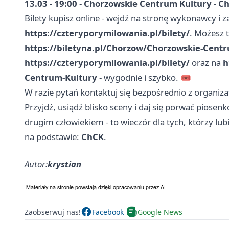
13.03
-
19:00
-
Chorzowskie Centrum Kultury - Cho
Bilety kupisz online - wejdź na stronę wykonawcy i z
https://czteryporymilowania.pl/bilety/
. Możesz 
https://biletyna.pl/Chorzow/Chorzowskie-Cent
https://czteryporymilowania.pl/bilety/
oraz na
h
Centrum-Kultury
- wygodnie i szybko. 🎟️
W razie pytań kontaktuj się bezpośrednio z organiz
Przyjdź, usiądź blisko sceny i daj się porwać piose
drugim człowiekiem - to wieczór dla tych, którzy lu
na podstawie:
ChCK
.
Autor:
krystian
Zaobserwuj nas!
Facebook
Google News