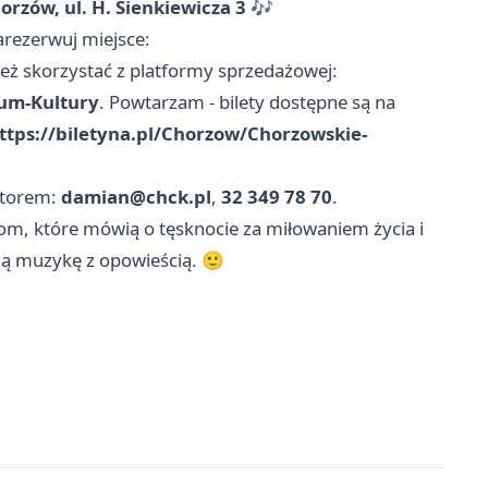
rzów, ul. H. Sienkiewicza 3
🎶
arezerwuj miejsce:
też skorzystać z platformy sprzedażowej:
rum-Kultury
. Powtarzam - bilety dostępne są na
ttps://biletyna.pl/Chorzow/Chorzowskie-
atorem:
damian@chck.pl
,
32 349 78 70
.
nkom, które mówią o tęsknocie za miłowaniem życia i
bią muzykę z opowieścią. 🙂