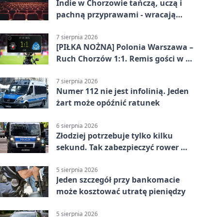
Indie w Chorzowie tańczą, uczą i
pachną przyprawami - wracają
„Indyjskie Opowieści”
7 sierpnia 2026
[PIŁKA NOŻNA] Polonia Warszawa –
Ruch Chorzów 1:1. Remis gości w 3.
kolejce Betclic 1. ligi
7 sierpnia 2026
Numer 112 nie jest infolinią. Jeden
żart może opóźnić ratunek
6 sierpnia 2026
Złodziej potrzebuje tylko kilku
sekund. Tak zabezpieczyć rower w
Chorzowie
5 sierpnia 2026
Jeden szczegół przy bankomacie
może kosztować utratę pieniędzy
5 sierpnia 2026