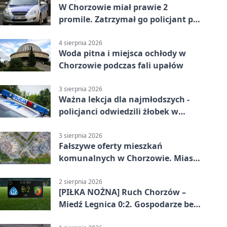
W Chorzowie miał prawie 2
promile. Zatrzymał go policjant po
służbie
4 sierpnia 2026
Woda pitna i miejsca ochłody w
Chorzowie podczas fali upałów
3 sierpnia 2026
Ważna lekcja dla najmłodszych -
policjanci odwiedzili żłobek w
Chorzowie
3 sierpnia 2026
Fałszywe oferty mieszkań
komunalnych w Chorzowie. Miasto
ostrzega
2 sierpnia 2026
[PIŁKA NOŻNA] Ruch Chorzów –
Miedź Legnica 0:2. Gospodarze bez
punktów w Betclic 1. lidze