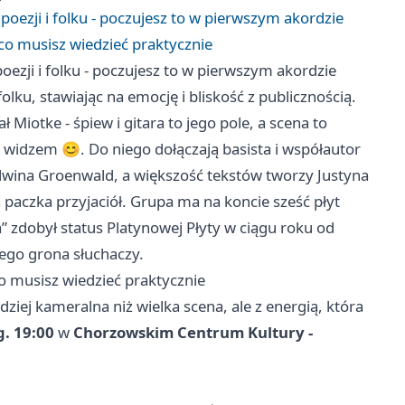
poezji i folku - poczujesz to w pierwszym akordzie
, co musisz wiedzieć praktycznie
oezji i folku - poczujesz to w pierwszym akordzie
olku, stawiając na emocję i bliskość z publicznością.
Miotke - śpiew i gitara to jego pole, a scena to
 widzem 😊. Do niego dołączają basista i współautor
wina Groenwald, a większość tekstów tworzy Justyna
a paczka przyjaciół. Grupa ma na koncie sześć płyt
 zdobył status Platynowej Płyty w ciągu roku od
iego grona słuchaczy.
 co musisz wiedzieć praktycznie
dziej kameralna niż wielka scena, ale z energią, która
g. 19:00
w
Chorzowskim Centrum Kultury -