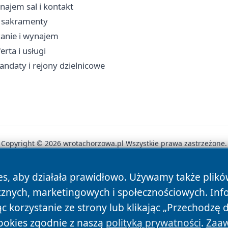
ajem sal i kontakt
, sakramenty
zanie i wynajem
rta i usługi
andaty i rejony dzielnicowe
Copyright © 2026 wrotachorzowa.pl Wszystkie prawa zastrzeżone.
es, aby działała prawidłowo. Używamy także plik
News
Autorzy
Polityka Prywatności
Polityka Cookie
cznych, marketingowych i społecznościowych. Inf
 korzystanie ze strony lub klikając „Przechodzę 
ookies zgodnie z naszą
polityką prywatności
.
Zaaw