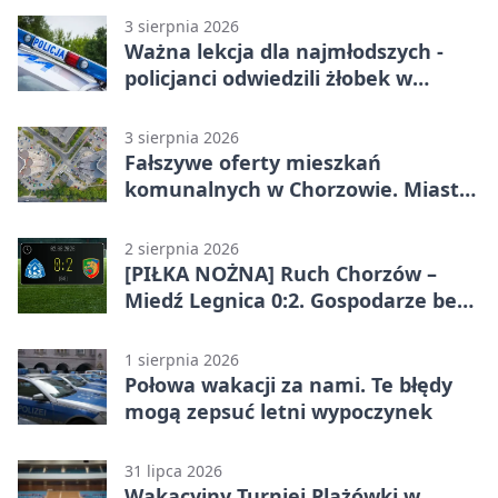
3 sierpnia 2026
Ważna lekcja dla najmłodszych -
policjanci odwiedzili żłobek w
Chorzowie
3 sierpnia 2026
Fałszywe oferty mieszkań
komunalnych w Chorzowie. Miasto
ostrzega
2 sierpnia 2026
[PIŁKA NOŻNA] Ruch Chorzów –
Miedź Legnica 0:2. Gospodarze bez
punktów w Betclic 1. lidze
1 sierpnia 2026
Połowa wakacji za nami. Te błędy
mogą zepsuć letni wypoczynek
31 lipca 2026
Wakacyjny Turniej Plażówki w