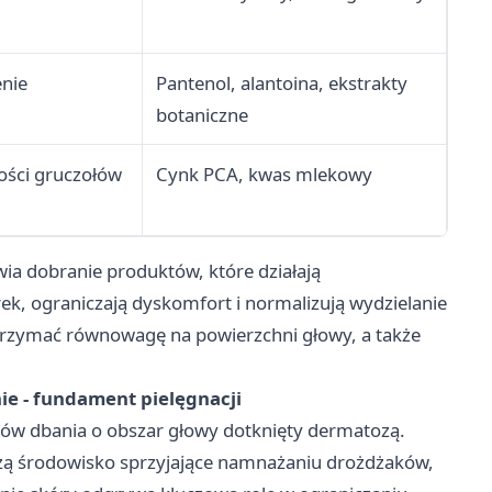
enie
Pantenol, alantoina, ekstrakty
botaniczne
ości gruczołów
Cynk PCA, kwas mlekowy
ia dobranie produktów, które działają
, ograniczają dyskomfort i normalizują wydzielanie
trzymać równowagę na powierzchni głowy, a także
e - fundament pielęgnacji
tów dbania o obszar głowy dotknięty dermatozą.
zą środowisko sprzyjające namnażaniu drożdżaków,