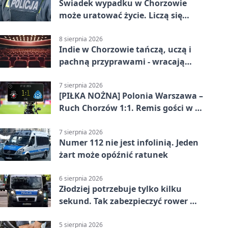
Świadek wypadku w Chorzowie
może uratować życie. Liczą się
sekundy
8 sierpnia 2026
Indie w Chorzowie tańczą, uczą i
pachną przyprawami - wracają
„Indyjskie Opowieści”
7 sierpnia 2026
[PIŁKA NOŻNA] Polonia Warszawa –
Ruch Chorzów 1:1. Remis gości w 3.
kolejce Betclic 1. ligi
7 sierpnia 2026
Numer 112 nie jest infolinią. Jeden
żart może opóźnić ratunek
6 sierpnia 2026
Złodziej potrzebuje tylko kilku
sekund. Tak zabezpieczyć rower w
Chorzowie
5 sierpnia 2026