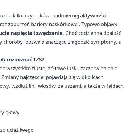
zenia kilku czynników: nadmiernej aktywności
oraz zaburzeń bariery naskórkowej. Typowe objawy
zucie napięcia i swędzenia
. Choć codzienna dbałość
 choroby, pozwala znacząco złagodzić symptomy, a
ak rozpoznać ŁZS?
e wszystkim tłuste, żółtawe łuski, zaczerwienienie
 Zmiany najczęściej pojawiają się w okolicach
owy, wzdłuż linii włosów, za uszami, a także w fałdach
óry głowy
zo uciążliwego