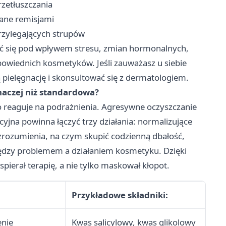
zetłuszczania
tane remisjami
rzylegających strupów
ać się pod wpływem stresu, zmian hormonalnych,
powiednich kosmetyków. Jeśli zauważasz u siebie
ielęgnację i skonsultować się z dermatologiem.
naczej niż standardowa?
two reaguje na podrażnienia. Agresywne oczyszczanie
yjna powinna łączyć trzy działania: normalizujące
 zrozumienia, na czym skupić codzienną dbałość,
iędzy problemem a działaniem kosmetyku. Dzięki
spierał terapię, a nie tylko maskował kłopot.
Przykładowe składniki:
enie
Kwas salicylowy, kwas glikolowy