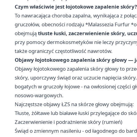
Czym właściwie jest łojotokowe zapalenie skóry?
To nawracająca choroba zapalna, wynikająca z połąc
gruczołów, obecności rodzaju *Malassezia Furfur *
obejmują
tłuste łuski, zaczerwienienie skóry, uc
przy pomocy dermokosmetyków nie leczy przyczyny
także ograniczyć częstotliwość nawrotów.
Objawy łojotokowego zapalenia skóry głowy — j
Objawy łojotokowego zapalenia skóry głowy to przed
skóry, uporczywy świąd oraz uczucie napięcia skóry.
bogatych w gruczoły łojowe - na owłosionej części gł
nosowo-wargowych.
Najczęstsze objawy ŁZS na skórze głowy obejmują:
Tłuste, żółtawe lub białawe łuski przylegające do sk
Zaczerwienienie i podrażnienie skóry (rumień)
Świąd o zmiennym nasileniu - od łagodnego do bard