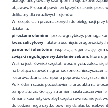
dlatego dedykowany szampon na łojotokowe zapalen
objawów. Preparat powinien łączyć działanie przeciwg
delikatny dla wrażliwych rejonów.
W recepturach przeznaczonych do pielęgnacji przy Ł
działaniu:
piroctone olamine
- przeciwgrzybiczy, pomaga ko
kwas salicylowy
- ułatwia usunięcie zrogowaciałych 
pantenol i alantoina
- wspierają regenerację, tym
związki regulujące wydzielanie sebum
, które og
Ważna jest również częstotliwość mycia, zaleca si
na bieżąco usuwać nagromadzone zanieczyszczenia
rozprowadzania szamponu poprawia oczyszczanie i 
Po krótkim czasie pozostawienia produktu na włosa
temperaturze. Gorący strumień nasila zaczerwienien
Zmiana kosmetyków zbyt często również nie jest ws
do codziennego użytku powinny działać konsekwent