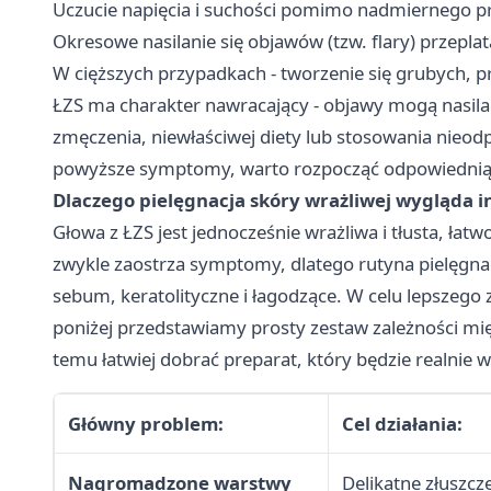
Uczucie napięcia i suchości pomimo nadmiernego pr
Okresowe nasilanie się objawów (tzw. flary) przepla
W cięższych przypadkach - tworzenie się grubych, p
ŁZS ma charakter nawracający - objawy mogą nasil
zmęczenia, niewłaściwej diety lub stosowania nieod
powyższe symptomy, warto rozpocząć odpowiednią p
Dlaczego pielęgnacja skóry wrażliwej wygląda i
Głowa z ŁZS jest jednocześnie wrażliwa i tłusta, ła
zwykle zaostrza symptomy, dlatego rutyna pielęgnac
sebum, keratolityczne i łagodzące. W celu lepszego
poniżej przedstawiamy prosty zestaw zależności m
temu łatwiej dobrać preparat, który będzie realnie w
Główny problem:
Cel działania:
Nagromadzone warstwy
Delikatne złuszcz