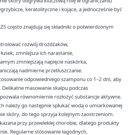
ie skóry odgrywa kluczową rolę w ograniczaniu
rzybicze, keratolityczne i kojące, a jednocześnie być
ZS często znajdują się składniki o potwierdzonym
ntrolować rozwój drożdżaków,
łusek, zmniejsza ich narastanie,
 samym zmniejszają napięcie naskórka,
raniczają nadmierne przetłuszczanie.
ę stosowanie odpowiedniego szamponu co 1–2 dni, aby
. Delikatne masowanie skalpu podczas
pozwala równomiernie rozłożyć substancje aktywne.
ch należy go następnie spłukać wodą o umiarkowanej
ie skóry, do tego sprzyja kolejnym zaostrzeniom.
kazana przy przewlekłej chorobie, dlatego produkty
nie. Regularne stosowanie łagodnych,