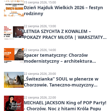
15 sierpnia 2026, 15:00
Dzień Hajduk Wielkich 2026 – festyn
rodzinny
22 sierpnia 2026, 13:00
LETNIA SZYCHTA Z KOWALEM –
POKAZY PRACY MŁOTA | WARSZTATY
KOWALSKIE w Chorzowie
22 sierpnia 2026, 14:00
Spacer tematyczny: Chorzów
modernistyczny – architektura
miasta
22 sierpnia 2026, 20:00
„Świtezianka” SOUL w plenerze w
Chorzowie. Taneczno-muzyczny
spektakl przy SP 25
22 sierpnia 2026, 22:00
MICHAEL JACKSON King of POP Party!
- Chorzów. Noc z hitami Króla Popu