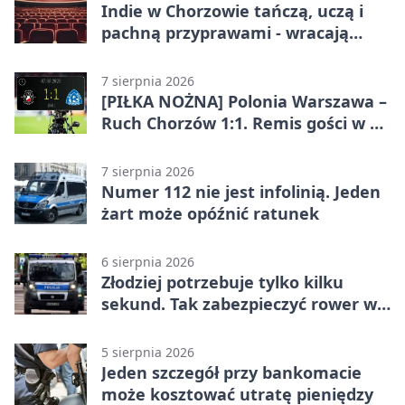
Indie w Chorzowie tańczą, uczą i
pachną przyprawami - wracają
„Indyjskie Opowieści”
7 sierpnia 2026
[PIŁKA NOŻNA] Polonia Warszawa –
Ruch Chorzów 1:1. Remis gości w 3.
kolejce Betclic 1. ligi
7 sierpnia 2026
Numer 112 nie jest infolinią. Jeden
żart może opóźnić ratunek
6 sierpnia 2026
Złodziej potrzebuje tylko kilku
sekund. Tak zabezpieczyć rower w
Chorzowie
5 sierpnia 2026
Jeden szczegół przy bankomacie
może kosztować utratę pieniędzy