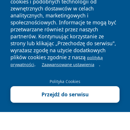
cookies i podobnych technologii od
zewnętrznych dostawców w celach
analitycznych, marketingowych i
społecznościowych. Informacje te mogą być
przetwarzane również przez naszych
Copyright © 2026 wrotachorzowa.pl Wszystkie prawa
partnerów. Kontynuując korzystanie ze
zastrzeżone.
strony lub klikając „Przechodzę do serwisu",
wyrażasz zgodę na użycie dodatkowych
plików cookies zgodnie z naszą
Polityka
Polityka
polityką
News
Autorzy
.
.
Prywatności
Cookies
prywatności
Zaawansowane ustawienia
Polityka Cookies
Przejdź do serwisu