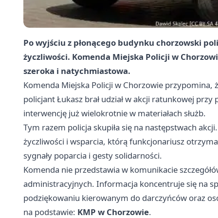
Po wyjściu z płonącego budynku chorzowski poli
życzliwości. Komenda Miejska Policji w Chorzowi
szeroka i natychmiastowa.
Komenda Miejska Policji w Chorzowie przypomina, że
policjant Łukasz brał udział w akcji ratunkowej przy
interwencję już wielokrotnie w materiałach służb.
Tym razem policja skupiła się na następstwach akc
życzliwości i wsparcia, którą funkcjonariusz otrzymał 
sygnały poparcia i gesty solidarności.
Komenda nie przedstawia w komunikacie szczegółów
administracyjnych. Informacja koncentruje się na s
podziękowaniu kierowanym do darczyńców oraz osób
na podstawie:
KMP w Chorzowie
.