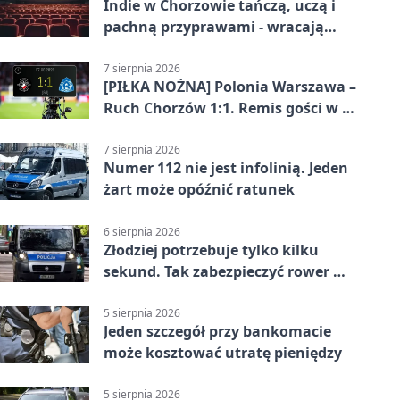
Indie w Chorzowie tańczą, uczą i
pachną przyprawami - wracają
„Indyjskie Opowieści”
7 sierpnia 2026
[PIŁKA NOŻNA] Polonia Warszawa –
Ruch Chorzów 1:1. Remis gości w 3.
kolejce Betclic 1. ligi
7 sierpnia 2026
Numer 112 nie jest infolinią. Jeden
żart może opóźnić ratunek
6 sierpnia 2026
Złodziej potrzebuje tylko kilku
sekund. Tak zabezpieczyć rower w
Chorzowie
5 sierpnia 2026
Jeden szczegół przy bankomacie
może kosztować utratę pieniędzy
5 sierpnia 2026