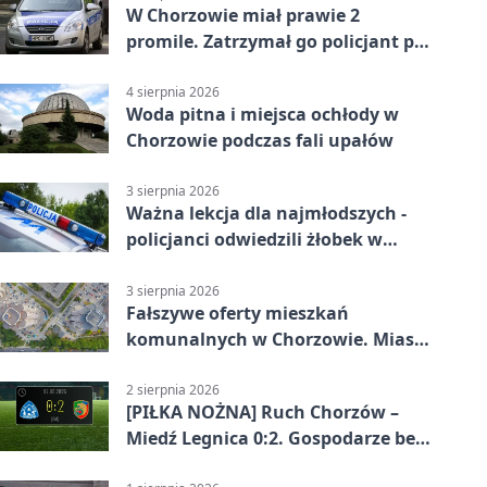
W Chorzowie miał prawie 2
promile. Zatrzymał go policjant po
służbie
4 sierpnia 2026
Woda pitna i miejsca ochłody w
Chorzowie podczas fali upałów
3 sierpnia 2026
Ważna lekcja dla najmłodszych -
policjanci odwiedzili żłobek w
Chorzowie
3 sierpnia 2026
Fałszywe oferty mieszkań
komunalnych w Chorzowie. Miasto
ostrzega
2 sierpnia 2026
[PIŁKA NOŻNA] Ruch Chorzów –
Miedź Legnica 0:2. Gospodarze bez
punktów w Betclic 1. lidze