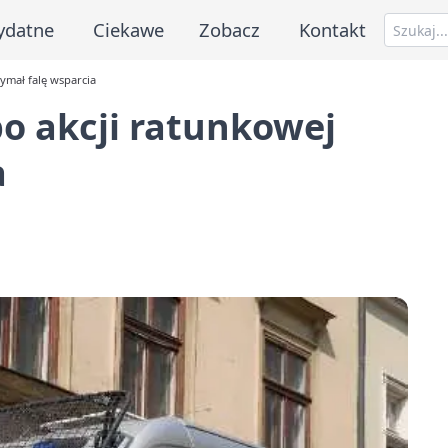
ydatne
Ciekawe
Zobacz
Kontakt
zymał falę wsparcia
po akcji ratunkowej
a