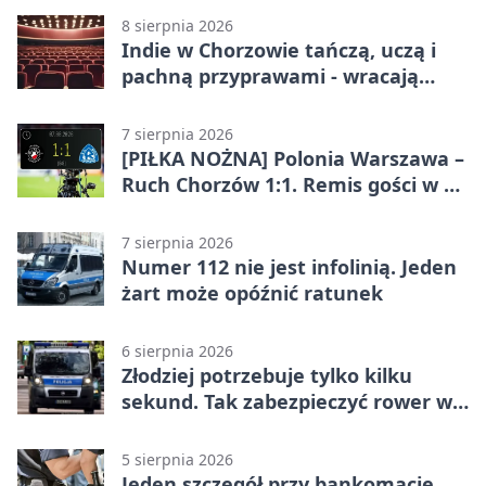
8 sierpnia 2026
Indie w Chorzowie tańczą, uczą i
pachną przyprawami - wracają
„Indyjskie Opowieści”
7 sierpnia 2026
[PIŁKA NOŻNA] Polonia Warszawa –
Ruch Chorzów 1:1. Remis gości w 3.
kolejce Betclic 1. ligi
7 sierpnia 2026
Numer 112 nie jest infolinią. Jeden
żart może opóźnić ratunek
6 sierpnia 2026
Złodziej potrzebuje tylko kilku
sekund. Tak zabezpieczyć rower w
Chorzowie
5 sierpnia 2026
Jeden szczegół przy bankomacie