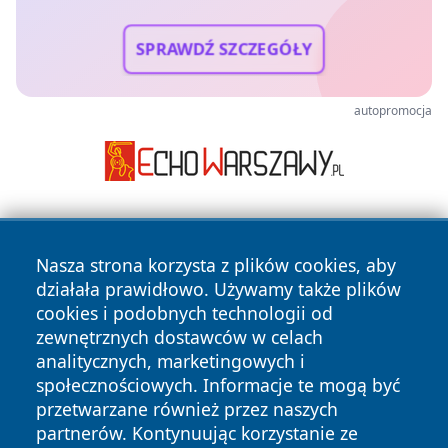
SPRAWDŹ SZCZEGÓŁY
autopromocja
Nasza strona korzysta z plików cookies, aby
działała prawidłowo. Używamy także plików
cookies i podobnych technologii od
zewnętrznych dostawców w celach
Copyright © 2026 wrotachorzowa.pl Wszystkie prawa
analitycznych, marketingowych i
zastrzeżone.
społecznościowych. Informacje te mogą być
przetwarzane również przez naszych
partnerów. Kontynuując korzystanie ze
Polityka
Polityka
News
Autorzy