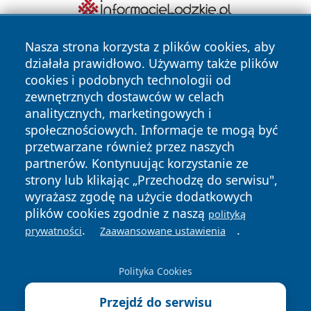
Nasza strona korzysta z plików cookies, aby
działała prawidłowo. Używamy także plików
cookies i podobnych technologii od
zewnętrznych dostawców w celach
analitycznych, marketingowych i
społecznościowych. Informacje te mogą być
Copyright © 2026 wrotachorzowa.pl Wszystkie prawa
przetwarzane również przez naszych
zastrzeżone.
partnerów. Kontynuując korzystanie ze
strony lub klikając „Przechodzę do serwisu",
wyrażasz zgodę na użycie dodatkowych
Polityka
Polityka
plików cookies zgodnie z naszą
News
Autorzy
polityką
Prywatności
Cookies
.
.
prywatności
Zaawansowane ustawienia
Polityka Cookies
Przejdź do serwisu