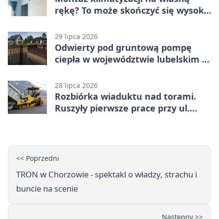
rękę? To może skończyć się wysoką
karą
29 lipca 2026
Odwierty pod gruntową pompę
ciepła w województwie lubelskim -
co trzeba o nich wiedzieć?
28 lipca 2026
Rozbiórka wiaduktu nad torami.
Ruszyły pierwsze prace przy ul.
Nowej
<< Poprzedni
TRON w Chorzowie - spektakl o władzy, strachu i
buncie na scenie
Następny >>