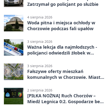
Zatrzymał go policjant po służbie
4 sierpnia 2026
Woda pitna i miejsca ochłody w
Chorzowie podczas fali upałów
3 sierpnia 2026
Ważna lekcja dla najmłodszych -
policjanci odwiedzili żłobek w
Chorzowie
3 sierpnia 2026
Fałszywe oferty mieszkań
komunalnych w Chorzowie. Miasto
ostrzega
2 sierpnia 2026
[PIŁKA NOŻNA] Ruch Chorzów –
Miedź Legnica 0:2. Gospodarze bez
punktów w Betclic 1. lidze