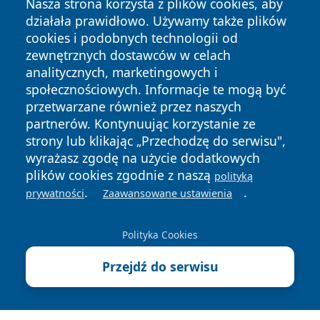
Nasza strona korzysta z plików cookies, aby
działała prawidłowo. Używamy także plików
cookies i podobnych technologii od
zewnętrznych dostawców w celach
analitycznych, marketingowych i
społecznościowych. Informacje te mogą być
przetwarzane również przez naszych
Copyright © 2026 wrotachorzowa.pl Wszystkie prawa
partnerów. Kontynuując korzystanie ze
zastrzeżone.
strony lub klikając „Przechodzę do serwisu",
wyrażasz zgodę na użycie dodatkowych
plików cookies zgodnie z naszą
polityką
Polityka
Polityka
.
.
News
Autorzy
prywatności
Zaawansowane ustawienia
Prywatności
Cookies
Polityka Cookies
Przejdź do serwisu