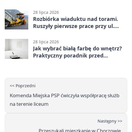
co trzeba o nich wiedzieć?
28 lipca 2026
Rozbiórka wiaduktu nad torami.
Ruszyły pierwsze prace przy ul.
Nowej
28 lipca 2026
Jak wybrać białą farbę do wnętrz?
Praktyczny poradnik przed
zakupem
<< Poprzedni
Komenda Miejska PSP ćwiczyła współpracę służb
na terenie liceum
Następny >>
Przeszukali mieszkanie w Chorzowie.