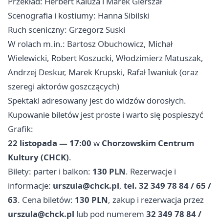
Przekład: Herbert Kaluza i Marek Gierszał
Scenografia i kostiumy: Hanna Sibilski
Ruch sceniczny: Grzegorz Suski
W rolach m.in.: Bartosz Obuchowicz, Michał
Wielewicki, Robert Koszucki, Włodzimierz Matuszak,
Andrzej Deskur, Marek Krupski, Rafał Iwaniuk (oraz
szeregi aktorów goszczących)
Spektakl adresowany jest do widzów dorosłych.
Kupowanie biletów jest proste i warto się pospieszyć
Grafik:
22 listopada — 17:00
w
Chorzowskim Centrum
Kultury (CHCK)
.
Bilety: parter i balkon:
130 PLN
. Rezerwacje i
informacje:
urszula@chck.pl
,
tel. 32 349 78 84 / 65 /
63
. Cena biletów:
130 PLN
, zakup i rezerwacja przez
urszula@chck.pl
lub pod numerem
32 349 78 84 /