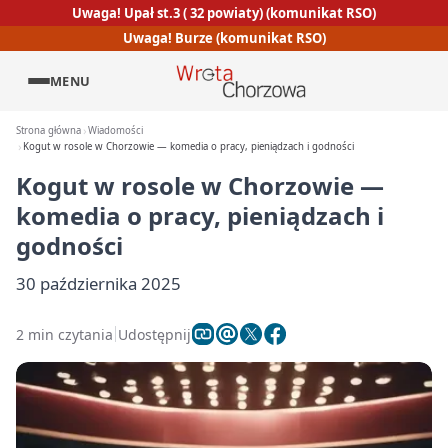
Uwaga! Upał st.3 ( 32 powiaty) (komunikat RSO)
Uwaga! Burze (komunikat RSO)
MENU
Strona główna
Wiadomości
Kogut w rosole w Chorzowie — komedia o pracy, pieniądzach i godności
Kogut w rosole w Chorzowie —
komedia o pracy, pieniądzach i
godności
30 października 2025
2 min czytania
Udostępnij