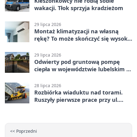
Kieszonkowcy nie robią sobie
wakacji. Tłok sprzyja kradzieżom
29 lipca 2026
Montaż klimatyzacji na własną
rękę? To może skończyć się wysoką
karą
29 lipca 2026
Odwierty pod gruntową pompę
ciepła w województwie lubelskim -
co trzeba o nich wiedzieć?
28 lipca 2026
Rozbiórka wiaduktu nad torami.
Ruszyły pierwsze prace przy ul.
Nowej
<< Poprzedni