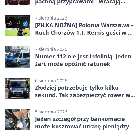
pachną przyprawami - wracają
„Indyjskie Opowieści”
7 sierpnia 2026
[PIŁKA NOŻNA] Polonia Warszawa –
Ruch Chorzów 1:1. Remis gości w 3.
kolejce Betclic 1. ligi
7 sierpnia 2026
Numer 112 nie jest infolinią. Jeden
żart może opóźnić ratunek
6 sierpnia 2026
Złodziej potrzebuje tylko kilku
sekund. Tak zabezpieczyć rower w
Chorzowie
5 sierpnia 2026
Jeden szczegół przy bankomacie
może kosztować utratę pieniędzy