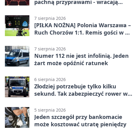
pachną przyprawami - wracają
„Indyjskie Opowieści”
7 sierpnia 2026
[PIŁKA NOŻNA] Polonia Warszawa –
Ruch Chorzów 1:1. Remis gości w 3.
kolejce Betclic 1. ligi
7 sierpnia 2026
Numer 112 nie jest infolinią. Jeden
żart może opóźnić ratunek
6 sierpnia 2026
Złodziej potrzebuje tylko kilku
sekund. Tak zabezpieczyć rower w
Chorzowie
5 sierpnia 2026
Jeden szczegół przy bankomacie
może kosztować utratę pieniędzy