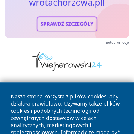
wrotachorzowa.pl!
SPRAWDŹ SZCZEGÓŁY
autopromocja
Nasza strona korzysta z plików cookies, aby
działała prawidłowo. Używamy także plików
cookies i podobnych technologii od
zewnętrznych dostawców w celach
Copyright © 2026 wrotachorzowa.pl Wszystkie prawa
analitycznych, marketingowych i
zastrzeżone.
społecznościowych. Informacje te mogą być