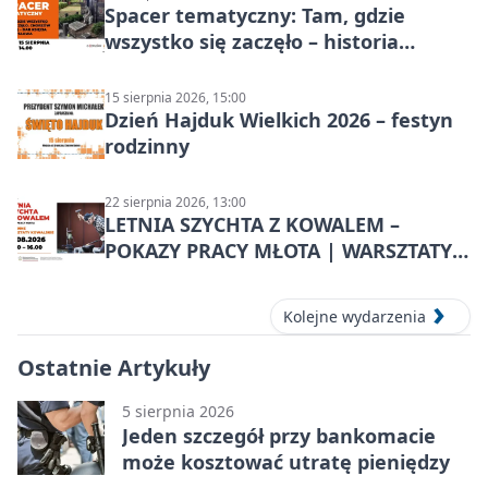
Spacer tematyczny: Tam, gdzie
wszystko się zaczęło – historia
Chorzowa
15 sierpnia 2026, 15:00
Dzień Hajduk Wielkich 2026 – festyn
rodzinny
22 sierpnia 2026, 13:00
LETNIA SZYCHTA Z KOWALEM –
POKAZY PRACY MŁOTA | WARSZTATY
KOWALSKIE w Chorzowie
Kolejne wydarzenia
Ostatnie Artykuły
5 sierpnia 2026
Jeden szczegół przy bankomacie
może kosztować utratę pieniędzy