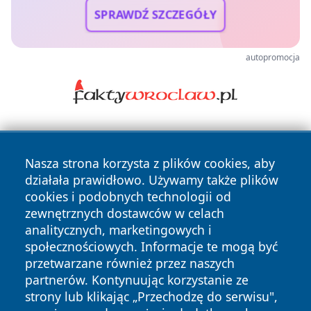
SPRAWDŹ SZCZEGÓŁY
autopromocja
Nasza strona korzysta z plików cookies, aby
działała prawidłowo. Używamy także plików
cookies i podobnych technologii od
zewnętrznych dostawców w celach
Copyright © 2026 wrotachorzowa.pl Wszystkie prawa
analitycznych, marketingowych i
zastrzeżone.
społecznościowych. Informacje te mogą być
przetwarzane również przez naszych
partnerów. Kontynuując korzystanie ze
Polityka
Polityka
News
Autorzy
strony lub klikając „Przechodzę do serwisu",
Prywatności
Cookies