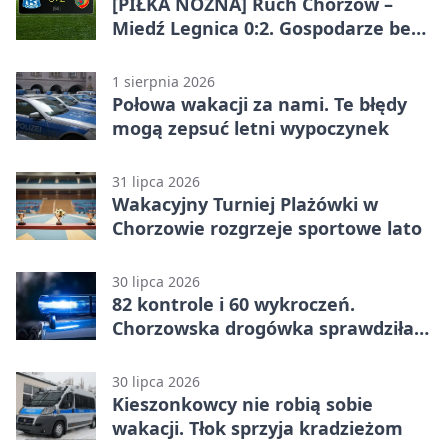
[PIŁKA NOŻNA] Ruch Chorzów –
Miedź Legnica 0:2. Gospodarze bez
punktów w Betclic 1. lidze
1 sierpnia 2026
Połowa wakacji za nami. Te błędy
mogą zepsuć letni wypoczynek
31 lipca 2026
Wakacyjny Turniej Plażówki w
Chorzowie rozgrzeje sportowe lato
30 lipca 2026
82 kontrole i 60 wykroczeń.
Chorzowska drogówka sprawdziła
jednoślady
30 lipca 2026
Kieszonkowcy nie robią sobie
wakacji. Tłok sprzyja kradzieżom