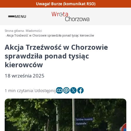
Uwaga! Burze (komunikat RSO)
MENU
Strona główna
Wiadomości
Akcja Trzeźwość w Chorzowie sprawdziła ponad tysiąc kierowców
Akcja Trzeźwość w Chorzowie
sprawdziła ponad tysiąc
kierowców
18 września 2025
1 min czytania
Udostępnij