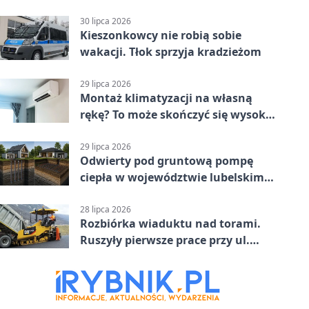
jednoślady
30 lipca 2026
Kieszonkowcy nie robią sobie
wakacji. Tłok sprzyja kradzieżom
29 lipca 2026
Montaż klimatyzacji na własną
rękę? To może skończyć się wysoką
karą
29 lipca 2026
Odwierty pod gruntową pompę
ciepła w województwie lubelskim -
co trzeba o nich wiedzieć?
28 lipca 2026
Rozbiórka wiaduktu nad torami.
Ruszyły pierwsze prace przy ul.
Nowej