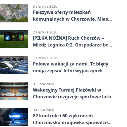
3 sierpnia 2026
Fałszywe oferty mieszkań
komunalnych w Chorzowie. Miasto
ostrzega
2 sierpnia 2026
[PIŁKA NOŻNA] Ruch Chorzów –
Miedź Legnica 0:2. Gospodarze bez
punktów w Betclic 1. lidze
1 sierpnia 2026
Połowa wakacji za nami. Te błędy
mogą zepsuć letni wypoczynek
31 lipca 2026
Wakacyjny Turniej Plażówki w
Chorzowie rozgrzeje sportowe lato
30 lipca 2026
82 kontrole i 60 wykroczeń.
Chorzowska drogówka sprawdziła