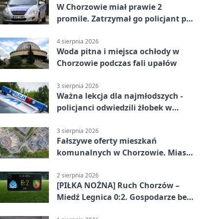
W Chorzowie miał prawie 2
promile. Zatrzymał go policjant po
służbie
4 sierpnia 2026
Woda pitna i miejsca ochłody w
Chorzowie podczas fali upałów
3 sierpnia 2026
Ważna lekcja dla najmłodszych -
policjanci odwiedzili żłobek w
Chorzowie
3 sierpnia 2026
Fałszywe oferty mieszkań
komunalnych w Chorzowie. Miasto
ostrzega
2 sierpnia 2026
[PIŁKA NOŻNA] Ruch Chorzów –
Miedź Legnica 0:2. Gospodarze bez
punktów w Betclic 1. lidze