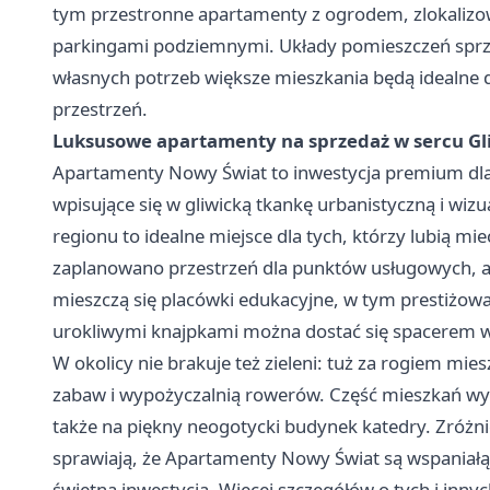
tym przestronne apartamenty z ogrodem, zlokalizow
parkingami podziemnymi. Układy pomieszczeń sprzy
własnych potrzeb większe mieszkania będą idealne dl
przestrzeń.
Luksusowe apartamenty na sprzedaż w sercu Gli
Apartamenty Nowy Świat to inwestycja premium dla 
wpisujące się w gliwicką tkankę urbanistyczną i wizu
regionu to idealne miejsce dla tych, którzy lubią mie
zaplanowano przestrzeń dla punktów usługowych, a
mieszczą się placówki edukacyjne, w tym prestiżowa P
urokliwymi knajpkami można dostać się spacerem w
W okolicy nie brakuje też zieleni: tuż za rogiem mi
zabaw i wypożyczalnią rowerów. Część mieszkań wy
także na piękny neogotycki budynek katedry. Zróż
sprawiają, że Apartamenty Nowy Świat są wspaniałą prop
świetną inwestycją. Więcej szczegółów o tych i inn