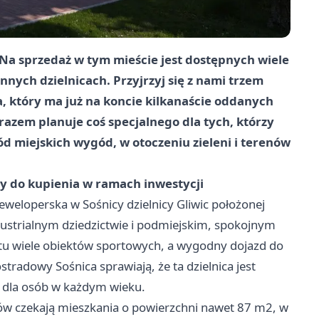
Na sprzedaż w tym mieście jest dostępnych wiele
nnych dzielnicach. Przyjrzyj się z nami trzem
 który ma już na koncie kilkanaście oddanych
razem planuje coś specjalnego dla tych, którzy
ód miejskich wygód, w otoczeniu zieleni i terenów
 do kupienia w ramach inwestycji
weloperska w Sośnicy dzielnicy Gliwic położonej
ndustrialnym dziedzictwie i podmiejskim, spokojnym
 tu wiele obiektów sportowych, a wygodny dojazd do
tradowy Sośnica sprawiają, że ta dzielnica jest
dla osób w każdym wieku.
tów czekają mieszkania o powierzchni nawet 87 m2, w