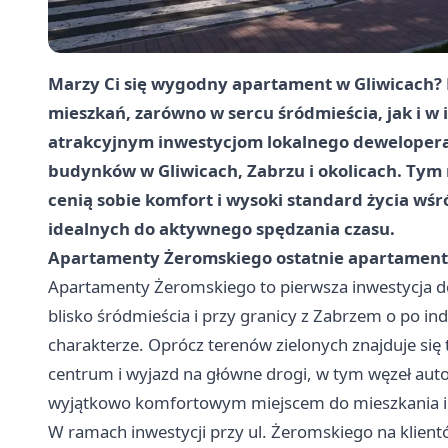
Marzy Ci się wygodny apartament w Gliwicach? 
mieszkań, zarówno w sercu śródmieścia, jak i w i
atrakcyjnym inwestycjom lokalnego dewelopera,
budynków w Gliwicach, Zabrzu i okolicach. Tym 
cenią sobie komfort i wysoki standard życia wśr
idealnych do aktywnego spędzania czasu.
Apartamenty Żeromskiego ostatnie apartamenty
Apartamenty Żeromskiego to pierwsza inwestycja de
blisko śródmieścia i przy granicy z Zabrzem o po i
charakterze. Oprócz terenów zielonych znajduje się
centrum i wyjazd na główne drogi, w tym węzeł autos
wyjątkowo komfortowym miejscem do mieszkania i 
W ramach inwestycji przy ul. Żeromskiego na klien