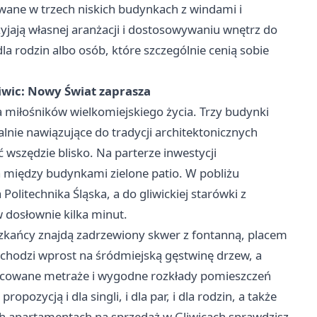
ane w trzech niskich budynkach z windami i
jają własnej aranżacji i dostosowywaniu wnętrz do
a rodzin albo osób, które szczególnie cenią sobie
wic: Nowy Świat zaprasza
miłośników wielkomiejskiego życia. Trzy budynki
alnie nawiązujące do tradycji architektonicznych
ć wszędzie blisko. Na parterze inwestycji
 między budynkami zielone patio. W pobliżu
olitechnika Śląska, a do gliwickiej starówki z
 dosłownie kilka minut.
eszkańcy znajdą zadrzewiony skwer z fontanną, placem
chodzi wprost na śródmiejską gęstwinę drzew, a
nicowane metraże i wygodne rozkłady pomieszczeń
ozycją i dla singli, i dla par, i dla rodzin, a także
ych apartamentach na sprzedaż w Gliwicach sprawdzisz