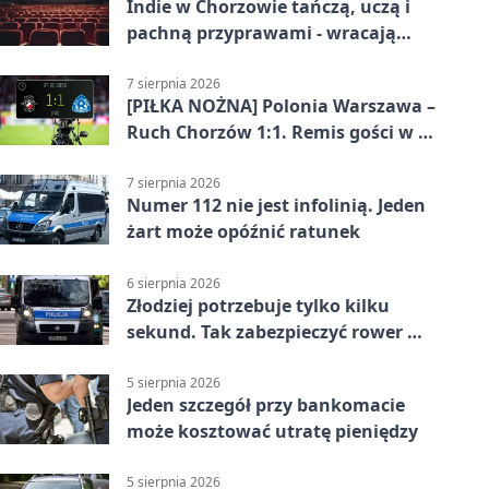
Indie w Chorzowie tańczą, uczą i
pachną przyprawami - wracają
„Indyjskie Opowieści”
7 sierpnia 2026
[PIŁKA NOŻNA] Polonia Warszawa –
Ruch Chorzów 1:1. Remis gości w 3.
kolejce Betclic 1. ligi
7 sierpnia 2026
Numer 112 nie jest infolinią. Jeden
żart może opóźnić ratunek
6 sierpnia 2026
Złodziej potrzebuje tylko kilku
sekund. Tak zabezpieczyć rower w
Chorzowie
5 sierpnia 2026
Jeden szczegół przy bankomacie
może kosztować utratę pieniędzy
5 sierpnia 2026