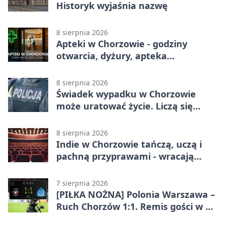
Historyk wyjaśnia nazwę
8 sierpnia 2026
Apteki w Chorzowie - godziny
otwarcia, dyżury, apteka
całodobowa
8 sierpnia 2026
Świadek wypadku w Chorzowie
może uratować życie. Liczą się
sekundy
8 sierpnia 2026
Indie w Chorzowie tańczą, uczą i
pachną przyprawami - wracają
„Indyjskie Opowieści”
7 sierpnia 2026
[PIŁKA NOŻNA] Polonia Warszawa –
Ruch Chorzów 1:1. Remis gości w 3.
kolejce Betclic 1. ligi