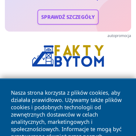
SPRAWDŹ SZCZEGÓŁY
autopromocja
Nasza strona korzysta z plików cookies, aby
działała prawidłowo. Używamy także plików
cookies i podobnych technologii od
zewnętrznych dostawców w celach
Copyright © 2026 wrotachorzowa.pl Wszystkie prawa
analitycznych, marketingowych i
zastrzeżone.
społecznościowych. Informacje te mogą być