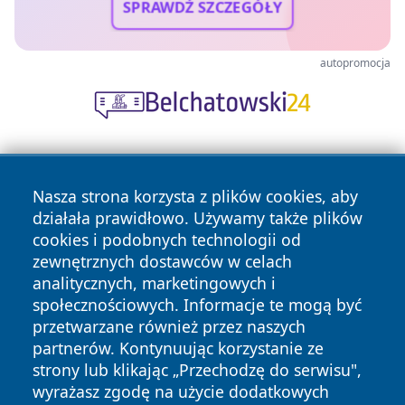
SPRAWDŹ SZCZEGÓŁY
autopromocja
Nasza strona korzysta z plików cookies, aby
działała prawidłowo. Używamy także plików
cookies i podobnych technologii od
zewnętrznych dostawców w celach
Copyright © 2026 wrotachorzowa.pl Wszystkie prawa
analitycznych, marketingowych i
zastrzeżone.
społecznościowych. Informacje te mogą być
przetwarzane również przez naszych
partnerów. Kontynuując korzystanie ze
Polityka
Polityka
News
Autorzy
strony lub klikając „Przechodzę do serwisu",
Prywatności
Cookies
wyrażasz zgodę na użycie dodatkowych