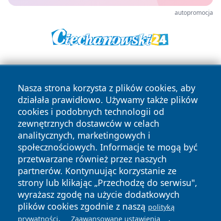
autopromocja
Nasza strona korzysta z plików cookies, aby
działała prawidłowo. Używamy także plików
cookies i podobnych technologii od
zewnętrznych dostawców w celach
Copyright © 2026 wrotachorzowa.pl Wszystkie prawa
analitycznych, marketingowych i
zastrzeżone.
społecznościowych. Informacje te mogą być
przetwarzane również przez naszych
partnerów. Kontynuując korzystanie ze
Polityka
Polityka
News
Autorzy
strony lub klikając „Przechodzę do serwisu",
Prywatności
Cookies
wyrażasz zgodę na użycie dodatkowych
plików cookies zgodnie z naszą
polityką
.
.
prywatności
Zaawansowane ustawienia