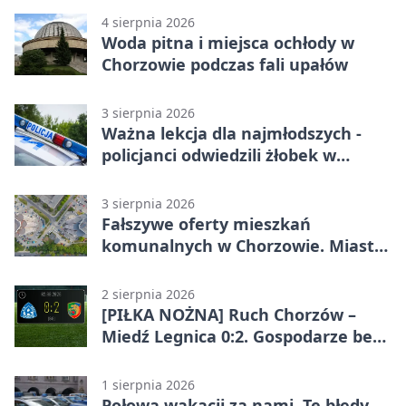
4 sierpnia 2026
Woda pitna i miejsca ochłody w
Chorzowie podczas fali upałów
3 sierpnia 2026
Ważna lekcja dla najmłodszych -
policjanci odwiedzili żłobek w
Chorzowie
3 sierpnia 2026
Fałszywe oferty mieszkań
komunalnych w Chorzowie. Miasto
ostrzega
2 sierpnia 2026
[PIŁKA NOŻNA] Ruch Chorzów –
Miedź Legnica 0:2. Gospodarze bez
punktów w Betclic 1. lidze
1 sierpnia 2026
Połowa wakacji za nami. Te błędy