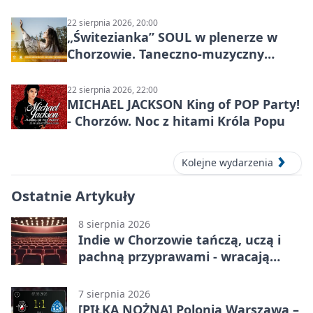
miasta
22 sierpnia 2026, 20:00
„Świtezianka” SOUL w plenerze w
Chorzowie. Taneczno-muzyczny
spektakl przy SP 25
22 sierpnia 2026, 22:00
MICHAEL JACKSON King of POP Party!
- Chorzów. Noc z hitami Króla Popu
Kolejne wydarzenia
Ostatnie Artykuły
8 sierpnia 2026
Indie w Chorzowie tańczą, uczą i
pachną przyprawami - wracają
„Indyjskie Opowieści”
7 sierpnia 2026
[PIŁKA NOŻNA] Polonia Warszawa –