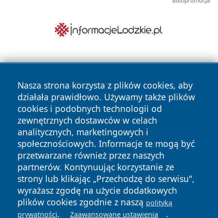
autopromocja
Nasza strona korzysta z plików cookies, aby
działała prawidłowo. Używamy także plików
cookies i podobnych technologii od
zewnętrznych dostawców w celach
Copyright © 2026 wrotachorzowa.pl Wszystkie prawa
analitycznych, marketingowych i
zastrzeżone.
społecznościowych. Informacje te mogą być
przetwarzane również przez naszych
partnerów. Kontynuując korzystanie ze
Polityka
Polityka
News
Autorzy
strony lub klikając „Przechodzę do serwisu",
Prywatności
Cookies
wyrażasz zgodę na użycie dodatkowych
plików cookies zgodnie z naszą
polityką
.
.
prywatności
Zaawansowane ustawienia