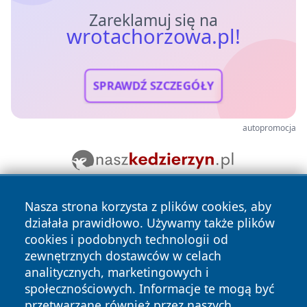
Zareklamuj się na
wrotachorzowa.pl!
SPRAWDŹ SZCZEGÓŁY
autopromocja
Nasza strona korzysta z plików cookies, aby
działała prawidłowo. Używamy także plików
cookies i podobnych technologii od
zewnętrznych dostawców w celach
analitycznych, marketingowych i
Copyright © 2026 wrotachorzowa.pl Wszystkie prawa
społecznościowych. Informacje te mogą być
zastrzeżone.
przetwarzane również przez naszych