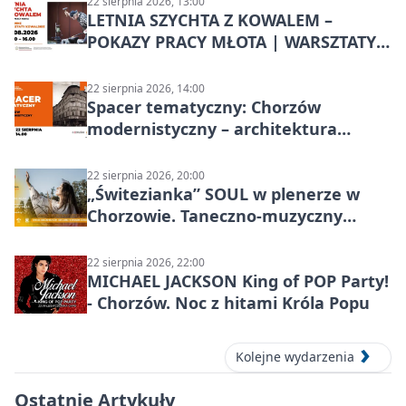
22 sierpnia 2026, 13:00
LETNIA SZYCHTA Z KOWALEM –
POKAZY PRACY MŁOTA | WARSZTATY
KOWALSKIE w Chorzowie
22 sierpnia 2026, 14:00
Spacer tematyczny: Chorzów
modernistyczny – architektura
miasta
22 sierpnia 2026, 20:00
„Świtezianka” SOUL w plenerze w
Chorzowie. Taneczno-muzyczny
spektakl przy SP 25
22 sierpnia 2026, 22:00
MICHAEL JACKSON King of POP Party!
- Chorzów. Noc z hitami Króla Popu
Kolejne wydarzenia
Ostatnie Artykuły