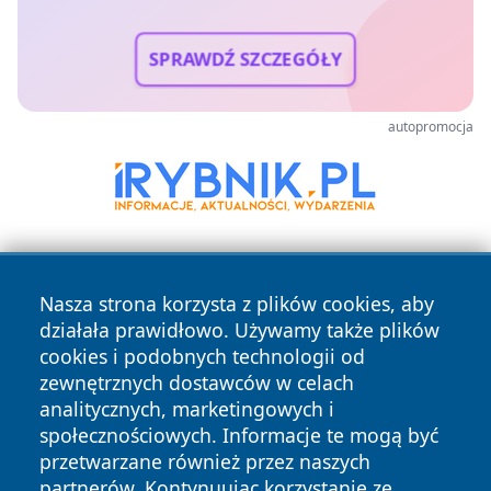
SPRAWDŹ SZCZEGÓŁY
autopromocja
Nasza strona korzysta z plików cookies, aby
działała prawidłowo. Używamy także plików
cookies i podobnych technologii od
zewnętrznych dostawców w celach
Copyright © 2026 wrotachorzowa.pl Wszystkie prawa
analitycznych, marketingowych i
zastrzeżone.
społecznościowych. Informacje te mogą być
przetwarzane również przez naszych
partnerów. Kontynuując korzystanie ze
Polityka
Polityka