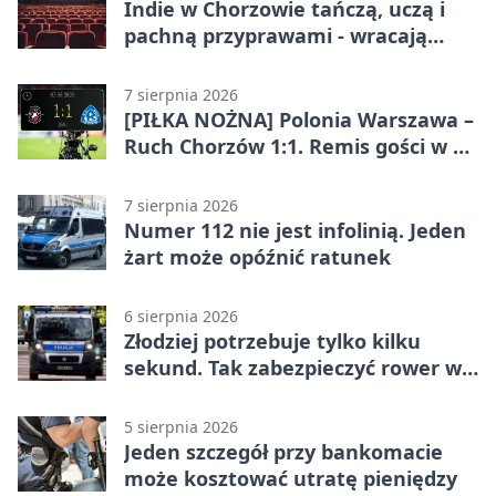
Indie w Chorzowie tańczą, uczą i
pachną przyprawami - wracają
„Indyjskie Opowieści”
7 sierpnia 2026
[PIŁKA NOŻNA] Polonia Warszawa –
Ruch Chorzów 1:1. Remis gości w 3.
kolejce Betclic 1. ligi
7 sierpnia 2026
Numer 112 nie jest infolinią. Jeden
żart może opóźnić ratunek
6 sierpnia 2026
Złodziej potrzebuje tylko kilku
sekund. Tak zabezpieczyć rower w
Chorzowie
5 sierpnia 2026
Jeden szczegół przy bankomacie
może kosztować utratę pieniędzy