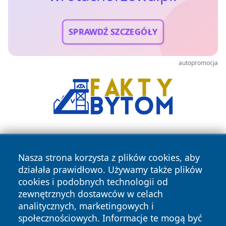
SPRAWDŹ SZCZEGÓŁY
autopromocja
Nasza strona korzysta z plików cookies, aby
działała prawidłowo. Używamy także plików
cookies i podobnych technologii od
zewnętrznych dostawców w celach
Copyright © 2026 wrotachorzowa.pl Wszystkie prawa
analitycznych, marketingowych i
zastrzeżone.
społecznościowych. Informacje te mogą być