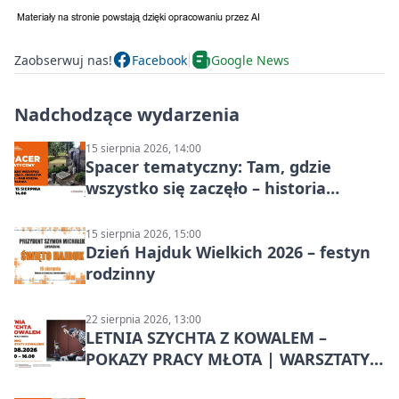
Zaobserwuj nas!
Facebook
Google News
Nadchodzące wydarzenia
15 sierpnia 2026, 14:00
Spacer tematyczny: Tam, gdzie
wszystko się zaczęło – historia
Chorzowa
15 sierpnia 2026, 15:00
Dzień Hajduk Wielkich 2026 – festyn
rodzinny
22 sierpnia 2026, 13:00
LETNIA SZYCHTA Z KOWALEM –
POKAZY PRACY MŁOTA | WARSZTATY
KOWALSKIE w Chorzowie