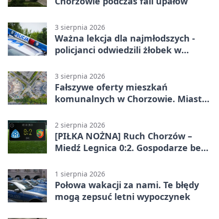
Chorzowie podczas fali upałów
3 sierpnia 2026
Ważna lekcja dla najmłodszych -
policjanci odwiedzili żłobek w
Chorzowie
3 sierpnia 2026
Fałszywe oferty mieszkań
komunalnych w Chorzowie. Miasto
ostrzega
2 sierpnia 2026
[PIŁKA NOŻNA] Ruch Chorzów –
Miedź Legnica 0:2. Gospodarze bez
punktów w Betclic 1. lidze
1 sierpnia 2026
Połowa wakacji za nami. Te błędy
mogą zepsuć letni wypoczynek