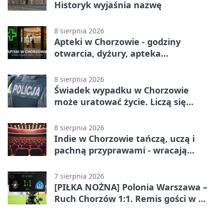
Historyk wyjaśnia nazwę
8 sierpnia 2026
Apteki w Chorzowie - godziny
otwarcia, dyżury, apteka
całodobowa
8 sierpnia 2026
Świadek wypadku w Chorzowie
może uratować życie. Liczą się
sekundy
8 sierpnia 2026
Indie w Chorzowie tańczą, uczą i
pachną przyprawami - wracają
„Indyjskie Opowieści”
7 sierpnia 2026
[PIŁKA NOŻNA] Polonia Warszawa –
Ruch Chorzów 1:1. Remis gości w 3.
kolejce Betclic 1. ligi