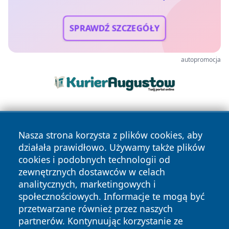
SPRAWDŹ SZCZEGÓŁY
autopromocja
Nasza strona korzysta z plików cookies, aby
działała prawidłowo. Używamy także plików
cookies i podobnych technologii od
zewnętrznych dostawców w celach
Copyright © 2026 wrotachorzowa.pl Wszystkie prawa
analitycznych, marketingowych i
zastrzeżone.
społecznościowych. Informacje te mogą być
przetwarzane również przez naszych
partnerów. Kontynuując korzystanie ze
Polityka
Polityka
News
Autorzy