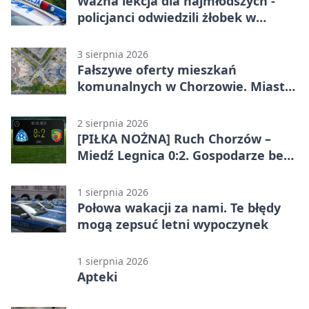
Ważna lekcja dla najmłodszych -
policjanci odwiedzili żłobek w
Chorzowie
3 sierpnia 2026
Fałszywe oferty mieszkań
komunalnych w Chorzowie. Miasto
ostrzega
2 sierpnia 2026
[PIŁKA NOŻNA] Ruch Chorzów –
Miedź Legnica 0:2. Gospodarze bez
punktów w Betclic 1. lidze
1 sierpnia 2026
Połowa wakacji za nami. Te błędy
mogą zepsuć letni wypoczynek
1 sierpnia 2026
Apteki