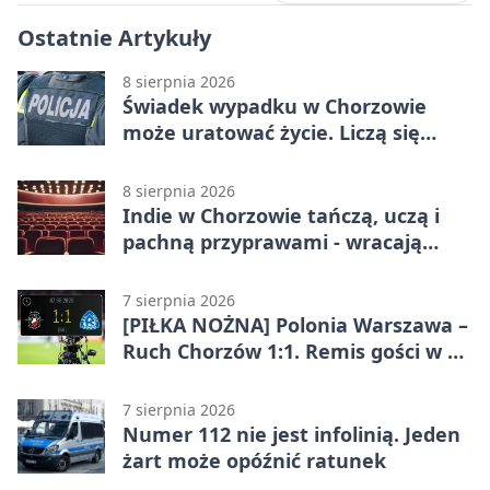
Ostatnie Artykuły
8 sierpnia 2026
Świadek wypadku w Chorzowie
może uratować życie. Liczą się
sekundy
8 sierpnia 2026
Indie w Chorzowie tańczą, uczą i
pachną przyprawami - wracają
„Indyjskie Opowieści”
7 sierpnia 2026
[PIŁKA NOŻNA] Polonia Warszawa –
Ruch Chorzów 1:1. Remis gości w 3.
kolejce Betclic 1. ligi
7 sierpnia 2026
Numer 112 nie jest infolinią. Jeden
żart może opóźnić ratunek