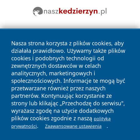
Nasza strona korzysta z plików cookies, aby
działała prawidłowo. Używamy także plików
cookies i podobnych technologii od
zewnętrznych dostawców w celach
Copyright © 2026 wrotachorzowa.pl Wszystkie prawa
analitycznych, marketingowych i
zastrzeżone.
społecznościowych. Informacje te mogą być
przetwarzane również przez naszych
partnerów. Kontynuując korzystanie ze
Polityka
Polityka
News
Autorzy
strony lub klikając „Przechodzę do serwisu",
Prywatności
Cookies
wyrażasz zgodę na użycie dodatkowych
plików cookies zgodnie z naszą
polityką
.
.
prywatności
Zaawansowane ustawienia