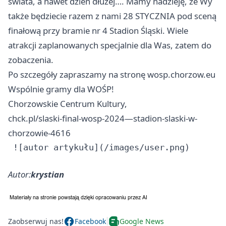
świata, a nawet dzień dłużej…. Mamy nadzieję, że Wy
także będziecie razem z nami 28 STYCZNIA pod sceną
finałową przy bramie nr 4 Stadion Śląski. Wiele
atrakcji zaplanowanych specjalnie dla Was, zatem do
zobaczenia.
Po szczegóły zapraszamy na stronę wosp.chorzow.eu
Wspólnie gramy dla WOŚP!
Chorzowskie Centrum Kultury,
chck.pl/slaski-final-wosp-2024—stadion-slaski-w-
chorzowie-4616
Autor:
krystian
Zaobserwuj nas!
Facebook
Google News