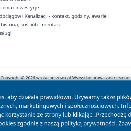
lenia i inwestycje
iągów i Kanalizacji - kontakt, godziny, awarie
storia, kościół i cmentarz
sługi
Copyright © 2026 wrotachorzowa.pl Wszystkie prawa zastrzeżone.
es, aby działała prawidłowo. Używamy także plik
News
Autorzy
Polityka Prywatności
Polityka Cookie
cznych, marketingowych i społecznościowych. Inf
 korzystanie ze strony lub klikając „Przechodzę 
ookies zgodnie z naszą
polityką prywatności
.
Zaaw