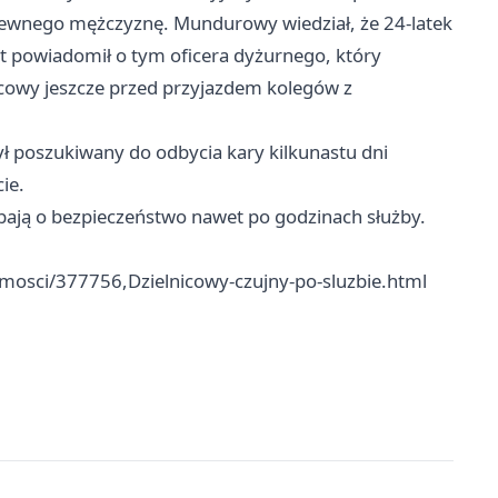
pewnego mężczyznę. Mundurowy wiedział, że 24-latek
t powiadomił o tym oficera dyżurnego, który
cowy jeszcze przed przyjazdem kolegów z
ył poszukiwany do odbycia kary kilkunastu dni
ie.
dbają o bezpieczeństwo nawet po godzinach służby.
omosci/377756,Dzielnicowy-czujny-po-sluzbie.html