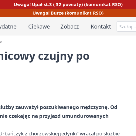
Uwaga! Upał st.3 ( 32 powiaty) (komunikat RSO)
Uwaga! Burze (komunikat RSO)
ydatne
Ciekawe
Zobacz
Kontakt
e
lnicowy czujny po
e służby zauważył poszukiwanego mężczyznę. Od
, nie czekając na przyjazd umundurowanych
 Urbańczyk z chorzowskiej jedynki” wracał po służbie