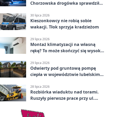
Chorzowska drogówka sprawdziła
jednoślady
30 lipca 2026
Kieszonkowcy nie robią sobie
wakacji. Tłok sprzyja kradzieżom
29 lipca 2026
Montaż klimatyzacji na własną
rękę? To może skończyć się wysoką
karą
29 lipca 2026
Odwierty pod gruntową pompę
ciepła w województwie lubelskim -
co trzeba o nich wiedzieć?
28 lipca 2026
Rozbiórka wiaduktu nad torami.
Ruszyły pierwsze prace przy ul.
Nowej