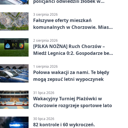
policjanci odwiedzili żłobek w
Chorzowie
3 sierpnia 2026
Fałszywe oferty mieszkań
komunalnych w Chorzowie. Miasto
ostrzega
2 sierpnia 2026
[PIŁKA NOŻNA] Ruch Chorzów –
Miedź Legnica 0:2. Gospodarze bez
punktów w Betclic 1. lidze
1 sierpnia 2026
Połowa wakacji za nami. Te błędy
mogą zepsuć letni wypoczynek
31 lipca 2026
Wakacyjny Turniej Plażówki w
Chorzowie rozgrzeje sportowe lato
30 lipca 2026
82 kontrole i 60 wykroczeń.